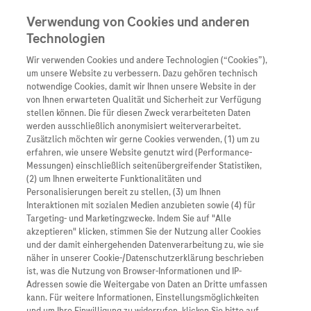
Verwendung von Cookies und anderen
Technologien
Wir verwenden Cookies und andere Technologien (“Cookies”),
Unternehmen
um unsere Website zu verbessern. Dazu gehören technisch
notwendige Cookies, damit wir Ihnen unsere Website in der
Innovation
von Ihnen erwarteten Qualität und Sicherheit zur Verfügung
stellen können. Die für diesen Zweck verarbeiteten Daten
Übersicht
Patienteninformati
werden ausschließlich anonymisiert weiterverarbeitet.
Übersicht
Arzneimittel
Zusätzlich möchten wir gerne Cookies verwenden, (1) um zu
Wer wir sind
erfahren, wie unsere Website genutzt wird (Performance-
Übersicht
Diagnostik
Messungen) einschließlich seitenübergreifender Statistiken,
Forschung
Übersicht
(2) um Ihnen erweiterte Funktionalitäten und
Was uns antreibt
Unser Service für Pat
Personalisierungen bereit zu stellen, (3) um Ihnen
Personalisierte Mediz
Interaktionen mit sozialen Medien anzubieten sowie (4) für
Kontakt
Arzneimittel A-Z
Unsere Standorte
Targeting- und Marketingzwecke. Indem Sie auf "Alle
Informationen zu Kra
Presse
akzeptieren" klicken, stimmen Sie der Nutzung aller Cookies
Digitalisierung
und der damit einhergehenden Datenverarbeitung zu, wie sie
Roche Pipeline
Roche Stories
Karriere
näher in unserer Cookie-/Datenschutzerklärung beschrieben
Diagnostik ist Vorsor
Bitte beachten Sie die gesetzliche Verpflichtung
Blog Zukunftslabor
ist, was die Nutzung von Browser-Informationen und IP-
Roche Fachportal
zur elektronischen Rechnung seit dem 01.01.2025.
Events
Adressen sowie die Weitergabe von Daten an Dritte umfassen
Klinische Studien
kann. Für weitere Informationen, Einstellungsmöglichkeiten
Sollten Sie Ihren Empfang noch nicht auf E-