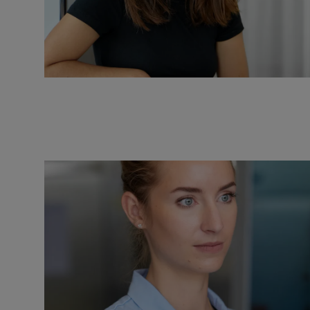
Links zu W
Der Herau
und lehnt