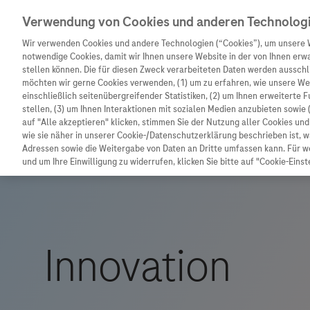
Verwendung von Cookies und anderen Technolog
Wir verwenden Cookies und andere Technologien (“Cookies”), um unsere 
notwendige Cookies, damit wir Ihnen unsere Website in der von Ihnen erw
stellen können. Die für diesen Zweck verarbeiteten Daten werden ausschli
möchten wir gerne Cookies verwenden, (1) um zu erfahren, wie unsere W
Unternehmen
Innovation
Patienteninformation
einschließlich seitenübergreifender Statistiken, (2) um Ihnen erweiterte 
stellen, (3) um Ihnen Interaktionen mit sozialen Medien anzubieten sowie 
auf "Alle akzeptieren" klicken, stimmen Sie der Nutzung aller Cookies u
wie sie näher in unserer Cookie-/Datenschutzerklärung beschrieben ist, 
Adressen sowie die Weitergabe von Daten an Dritte umfassen kann. Für we
und um Ihre Einwilligung zu widerrufen, klicken Sie bitte auf "Cookie-Einst
Unternehmen
Innovation
Patienteninformat
Wer wir sind
Forschung
Unser Service für P
Was uns antreibt
Personalisierte Medizin
Informationen zu K
Unsere Standorte
Digitalisierung
Diagnostik ist Vors