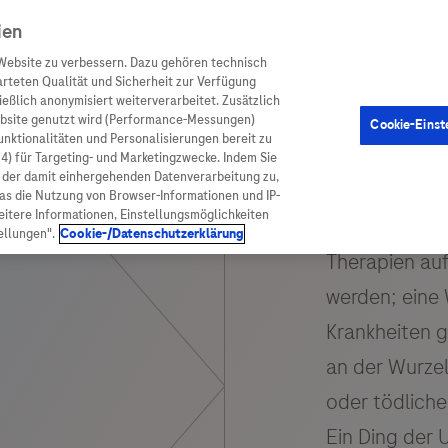
ien
Website zu verbessern. Dazu gehören technisch
arteten Qualität und Sicherheit zur Verfügung
eßlich anonymisiert weiterverarbeitet. Zusätzlich
ebsite genutzt wird (Performance-Messungen)
Cookie-Einst
en
Arzneimittel
Diagnostik
Funktionalitäten und Personalisierungen bereit zu
(4) für Targeting- und Marketingzwecke. Indem Sie
nd der damit einhergehenden Datenverarbeitung zu,
was die Nutzung von Browser-Informationen und IP-
itere Informationen, Einstellungsmöglichkeiten
ellungen".
Cookie-/Datenschutzerklärung
ionen
Arzneimittel
atient:innen
Arzneimittel A-Z
rankheiten
Roche Pipeline
orge
Roche Fachportal