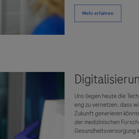
ebsites Dritter werden im Sinne des Servicegedankens
sgeber äußert keine Meinung über den Inhalt von Websit
 ausdrücklich jegliche Verantwortung für Drittinforma
deren Verwendung ab.
Uns liegen heute die Tec
eng zu vernetzen, dass wi
Zukunft generieren könnte
der medizinischen Forsch
Gesundheitsversorgung k