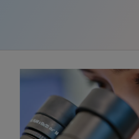
Roche Stories
Blog Zukunftslabor
Klinische Studien
Events
Podcast