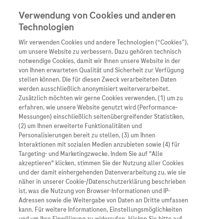
Verwendung von Cookies und anderen
Technologien
Wir verwenden Cookies und andere Technologien (“Cookies”),
Unternehmen
um unsere Website zu verbessern. Dazu gehören technisch
notwendige Cookies, damit wir Ihnen unsere Website in der
Innovation
von Ihnen erwarteten Qualität und Sicherheit zur Verfügung
stellen können. Die für diesen Zweck verarbeiteten Daten
Übersicht
werden ausschließlich anonymisiert weiterverarbeitet.
Übersicht
Zusätzlich möchten wir gerne Cookies verwenden, (1) um zu
Wer wir sind
erfahren, wie unsere Website genutzt wird (Performance-
Messungen) einschließlich seitenübergreifender Statistiken,
Forschung
(2) um Ihnen erweiterte Funktionalitäten und
Was uns antreibt
Personalisierungen bereit zu stellen, (3) um Ihnen
Personalisierte Mediz
Interaktionen mit sozialen Medien anzubieten sowie (4) für
Unsere Standorte
Targeting- und Marketingzwecke. Indem Sie auf "Alle
akzeptieren" klicken, stimmen Sie der Nutzung aller Cookies
Digitalisierung
und der damit einhergehenden Datenverarbeitung zu, wie sie
Roche Stories
näher in unserer Cookie-/Datenschutzerklärung beschrieben
Blog Zukunftslabor
ist, was die Nutzung von Browser-Informationen und IP-
Events
Adressen sowie die Weitergabe von Daten an Dritte umfassen
Patienteninformati
kann. Für weitere Informationen, Einstellungsmöglichkeiten