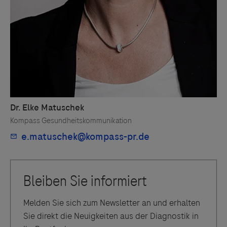
hohem-risiko-in-deutschland-2531306
https://doi.org/10.1093/eurheartj/ehad195
.
https://pubmed.ncbi.nlm.nih.gov/36356631/
https://pubmed.ncbi.nlm.nih.gov/34779112/
Melden Sie sich zum Newsletter an und erhalten
Sie direkt die Neuigkeiten aus der Diagnostik in