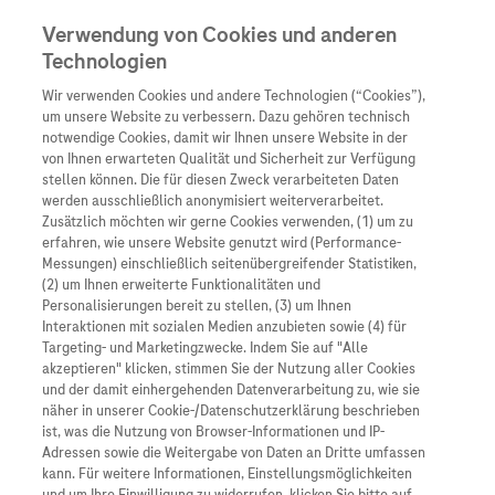
Verwendung von Cookies und anderen
Technologien
Wir verwenden Cookies und andere Technologien (“Cookies”),
Unternehmen
um unsere Website zu verbessern. Dazu gehören technisch
notwendige Cookies, damit wir Ihnen unsere Website in der
Innovation
von Ihnen erwarteten Qualität und Sicherheit zur Verfügung
stellen können. Die für diesen Zweck verarbeiteten Daten
Übersicht
Patienteninformati
werden ausschließlich anonymisiert weiterverarbeitet.
Übersicht
Arzneimittel
Zusätzlich möchten wir gerne Cookies verwenden, (1) um zu
Wer wir sind
erfahren, wie unsere Website genutzt wird (Performance-
Übersicht
Diagnostik
Messungen) einschließlich seitenübergreifender Statistiken,
Forschung
Übersicht
(2) um Ihnen erweiterte Funktionalitäten und
Was uns antreibt
Unser Service für Pat
Personalisierungen bereit zu stellen, (3) um Ihnen
Personalisierte Mediz
Interaktionen mit sozialen Medien anzubieten sowie (4) für
Kontakt
Arzneimittel A-Z
Unsere Standorte
Targeting- und Marketingzwecke. Indem Sie auf "Alle
Informationen zu Kra
Presse
akzeptieren" klicken, stimmen Sie der Nutzung aller Cookies
Digitalisierung
und der damit einhergehenden Datenverarbeitung zu, wie sie
Roche Pipeline
Roche Stories
Karriere
näher in unserer Cookie-/Datenschutzerklärung beschrieben
Diagnostik ist Vorsor
Blog Zukunftslabor
ist, was die Nutzung von Browser-Informationen und IP-
Roche Fachportal
Events
Adressen sowie die Weitergabe von Daten an Dritte umfassen
Klinische Studien
kann. Für weitere Informationen, Einstellungsmöglichkeiten
Erschienen am 09/01/2025 von
in