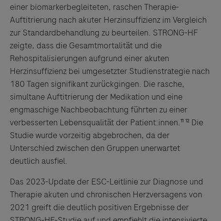
einer biomarkerbegleiteten, raschen Therapie-
Auftitrierung nach akuter Herzinsuffizienz im Vergleich
zur Standardbehandlung zu beurteilen. STRONG-HF
zeigte, dass die Gesamtmortalität und die
Rehospitalisierungen aufgrund einer akuten
Herzinsuffizienz bei umgesetzter Studienstrategie nach
180 Tagen signifikant zurückgingen. Die rasche,
Links zu Websites Dritter werden im Sinne des
simultane Auftitrierung der Medikation und eine
Servicegedankens angeboten. Der Herausgeber äußert
engmaschige Nachbeobachtung führten zu einer
keine Meinung über den Inhalt von Websites Dritter und
verbesserten Lebensqualität der Patient:innen.¹¹ ¹² Die
lehnt ausdrücklich jegliche Verantwortung für
Studie wurde vorzeitig abgebrochen, da der
Drittinformationen und deren Verwendung ab.
Unterschied zwischen den Gruppen unerwartet
deutlich ausfiel.
Das 2023-Update der ESC-Leitlinie zur Diagnose und
Therapie akuten und chronischen Herzversagens von
2021 greift die deutlich positiven Ergebnisse der
STRONG-HF-Studie auf und empfiehlt die intensivierte