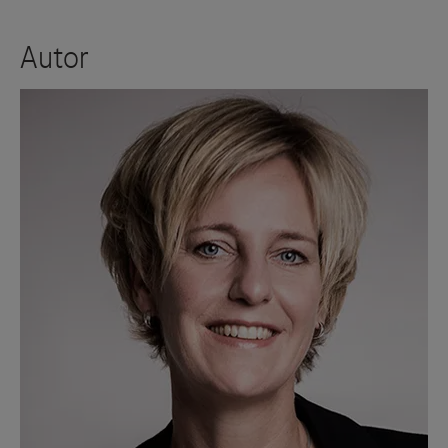
https://www.uniklinik-
ulm.de/fileadmin/default/09_Sonstige/Klinische-
Chemie/Downloads/ESC_Guideline_ACS_2023.pdf
Lipoprotein(a) in atherosclerotic cardiovascular
disease and aortic stenosis: a European
Atherosclerosis Society consensus statement |
European Heart Journal | Oxford Academic
https://doi.org/10.3390/ph18050753
https://www.ahajournals.org/doi/10.1161/CIR.000
https://doi.org/10.1186/s12873-023-00787-w
https://www.diabetesde.org/ueber_diabetes/was_ist_
https://doi.org/10.1007/s12181-022-00562-4
https://www.diabetologie-online.de/a/originalie-
typ-diabetes-kosteneffektivitaet-eines-nt-probnp-
herzinsuffizienz-screenings-bei-patienten-mit-