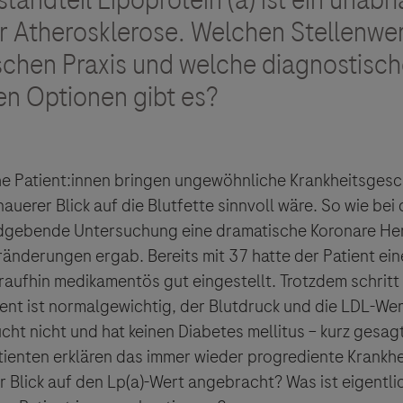
standteil Lipoprotein (a) ist ein unab
ür Atherosklerose. Welchen Stellenwert
schen Praxis und welche diagnostisc
en Optionen gibt es?
e Patient:innen bringen ungewöhnliche Krankheitsgesch
nauerer Blick auf die Blutfette sinnvoll wäre. So wie be
ldgebende Untersuchung eine dramatische Koronare He
änderungen ergab. Bereits mit 37 hatte der Patient ei
raufhin medikamentös gut eingestellt. Trotzdem schritt
ient ist normalgewichtig, der Blutdruck und die LDL-Wer
ucht nicht und hat keinen Diabetes mellitus – kurz gesagt
tienten erklären das immer wieder progrediente Krankheit
r Blick auf den Lp(a)-Wert angebracht? Was ist eigentli