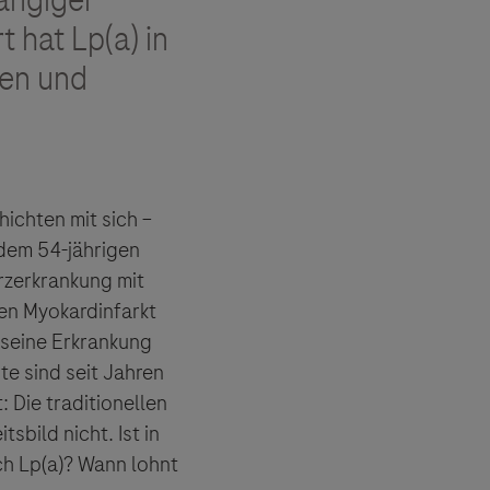
hängiger
 hat Lp(a) in
hen und
ichten mit sich –
i dem 54-jährigen
rzerkrankung mit
nen Myokardinfarkt
 seine Erkrankung
te sind seit Jahren
: Die traditionellen
sbild nicht. Ist in
ch Lp(a)? Wann lohnt