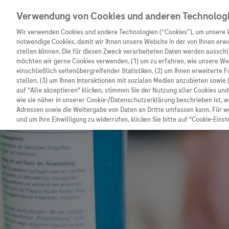
Verwendung von Cookies und anderen Technolog
Wir verwenden Cookies und andere Technologien (“Cookies”), um unsere 
notwendige Cookies, damit wir Ihnen unsere Website in der von Ihnen erw
stellen können. Die für diesen Zweck verarbeiteten Daten werden ausschli
möchten wir gerne Cookies verwenden, (1) um zu erfahren, wie unsere W
Unternehmen
Innovation
Patienteninformation
einschließlich seitenübergreifender Statistiken, (2) um Ihnen erweiterte 
stellen, (3) um Ihnen Interaktionen mit sozialen Medien anzubieten sowie 
auf "Alle akzeptieren" klicken, stimmen Sie der Nutzung aller Cookies u
wie sie näher in unserer Cookie-/Datenschutzerklärung beschrieben ist, 
Adressen sowie die Weitergabe von Daten an Dritte umfassen kann. Für we
und um Ihre Einwilligung zu widerrufen, klicken Sie bitte auf "Cookie-Einst
Unternehmen
Innovation
Patienteninformat
Wer wir sind
Forschung
Unser Service für P
Was uns antreibt
Personalisierte Medizin
Informationen zu K
Unsere Standorte
Digitalisierung
Diagnostik ist Vors