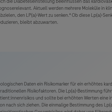
ch die Diabeteseinstellung beeinflussen das kardiovas
ognoserelevant. Aktuell werden mehrere Moleküle in kli
abzielen, den LP(a)-Wert zu senken.⁴ Ob diese Lp(a)-Sen
reduzieren, bleibt abzuwarten.
iologischen Daten ein Risikomarker für ein erhöhtes kard
aditionellen Risikofaktoren. Die Lp(a)-Bestimmung führ
tient:innenrisikos und sollte bei erhöhten Werten eine i
ion nach sich ziehen. Die einmalige Bestimmung des Lp(
riosklerotischen Gesamtrisikos wird daher von führend