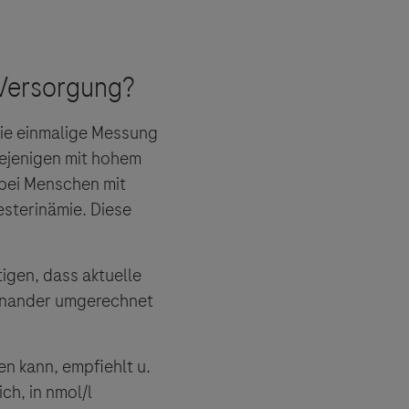
es Dritter
tionen und
 die einmalige Messung
iejenigen mit hohem
g bei Menschen mit
esterinämie. Diese
igen, dass aktuelle
neinander umgerechnet
en kann, empfiehlt u.
ch, in nmol/l