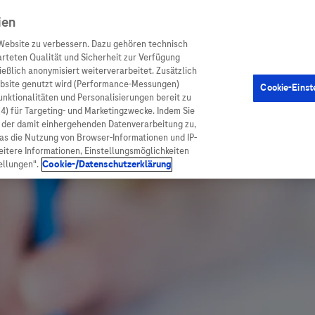
ien
Website zu verbessern. Dazu gehören technisch
arteten Qualität und Sicherheit zur Verfügung
eßlich anonymisiert weiterverarbeitet. Zusätzlich
ebsite genutzt wird (Performance-Messungen)
Cookie-Einst
en
Arzneimittel
Diagnostik
Funktionalitäten und Personalisierungen bereit zu
(4) für Targeting- und Marketingzwecke. Indem Sie
nd der damit einhergehenden Datenverarbeitung zu,
was die Nutzung von Browser-Informationen und IP-
itere Informationen, Einstellungsmöglichkeiten
ellungen".
Cookie-/Datenschutzerklärung
ionen
Arzneimittel
atient:innen
Arzneimittel A-Z
rankheiten
Roche Pipeline
orge
Roche Fachportal