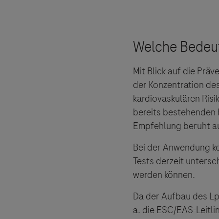
Der Herau
und lehnt
Mit Blick auf die Prä
der Konzentration des
kardiovaskulären Risik
bereits bestehenden 
Empfehlung beruht au
Bei der Anwendung ko
Tests derzeit untersc
werden können.
Da der Aufbau des Lp(
a. die ESC/EAS-Leitli