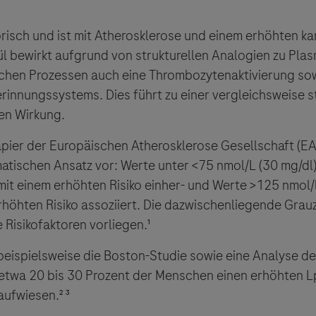
orisch und ist mit Atherosklerose und einem erhöhten ka
kül bewirkt aufgrund von strukturellen Analogien zu Pl
ichen Prozessen auch eine Thrombozytenaktivierung sow
rinnungssystems. Dies führt zu einer vergleichsweise s
en Wirkung.
pier der Europäischen Atherosklerose Gesellschaft (EA
atischen Ansatz vor: Werte unter <75 nmol/L (30 mg/dl
mit einem erhöhten Risiko einher- und Werte >125 nmol/
rhöhten Risiko assoziiert. Die dazwischenliegende Gra
 Risikofaktoren vorliegen.¹
eispielsweise die Boston-Studie sowie eine Analyse 
etwa 20 bis 30 Prozent der Menschen einen erhöhten L
aufwiesen.² ³
ebsites Dritter werden im Sinne des Servicegedankens