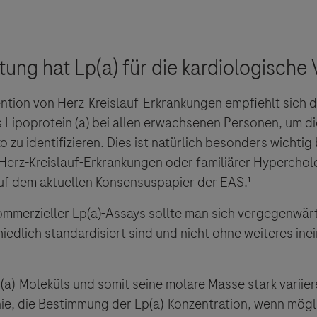
sgeber äußert keine Meinung über den Inhalt von Websit
 ausdrücklich jegliche Verantwortung für Drittinforma
deren Verwendung ab.
vention von Herz-Kreislauf-Erkrankungen empfiehlt sich
 Lipoprotein (a) bei allen erwachsenen Personen, um d
o zu identifizieren. Dies ist natürlich besonders wichti
Herz-Kreislauf-Erkrankungen oder familiärer Hyperchol
f dem aktuellen Konsensuspapier der EAS.¹
mmerzieller Lp(a)-Assays sollte man sich vergegenwärt
hiedlich standardisiert sind und nicht ohne weiteres i
a)-Moleküls und somit seine molare Masse stark variier
nie, die Bestimmung der Lp(a)-Konzentration, wenn mögli