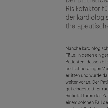
Der Blutfettbe
Risikofaktor f
der kardiologi
therapeutisch
Manche kardiologisch
Fälle, in denen ein ge
Patienten, dessen bi
perlschnurartigen Ver
erlitten und wurde da
weiter voran. Der Pat
gut eingestellt. Er ra
Risikofaktoren des Pa
einem solchen Fall de