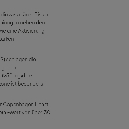
rdiovaskulären Risiko
asminogen neben den
ie eine Aktivierung
tarken
S) schlagen die
) gehen
l (>50 mg/dL) sind
uzone ist besonders
der Copenhagen Heart
p(a)-Wert von über 30
 angeboten.