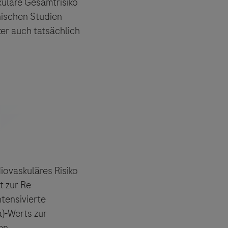
kuläre Gesamtrisiko
nischen Studien
ker auch tatsächlich
iovaskuläres Risiko
t zur Re-
ntensivierte
a)-Werts zur
en