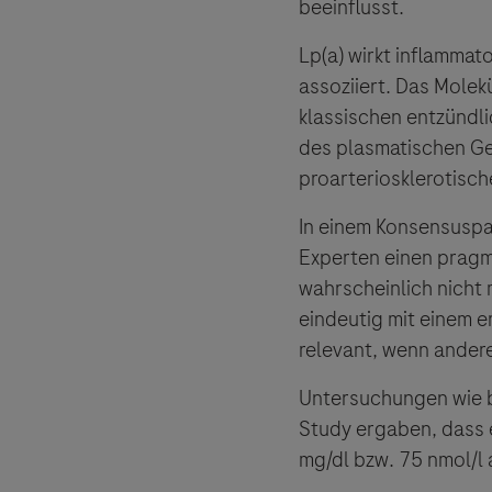
beeinflusst.
Lp(a) wirkt inflammat
assoziiert. Das Mole
klassischen entzündl
des plasmatischen Ge
proarteriosklerotisch
In einem Konsensuspa
Experten einen pragm
wahrscheinlich nicht 
eindeutig mit einem e
relevant, wenn andere
Untersuchungen wie b
Study ergaben, dass 
mg/dl bzw. 75 nmol/l 
Links zu W