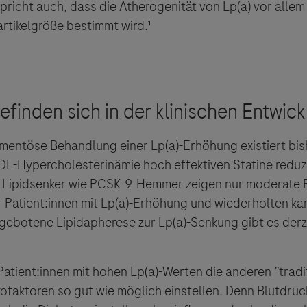
richt auch, dass die Atherogenität von Lp(a) vor allem 
artikelgröße bestimmt wird.¹
mentöse Behandlung einer Lp(a)-Erhöhung existiert bish
DL-Hypercholesterinämie hoch effektiven Statine reduzi
e Lipidsenker wie PCSK-9-Hemmer zeigen nur moderate E
r Patient:innen mit Lp(a)-Erhöhung und wiederholten ka
ngebotene Lipidapherese zur Lp(a)-Senkung gibt es derz
Patient:innen mit hohen Lp(a)-Werten die anderen ”tradi
kofaktoren so gut wie möglich einstellen. Denn Blutdruc