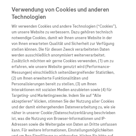
Verwendung von Cookies und anderen
Technologien
Wir verwenden Cookies und andere Technologien (“Cookies”),
Unternehmen
um unsere Website zu verbessern. Dazu gehören technisch
notwendige Cookies, damit wir Ihnen unsere Website in der
Innovation
von Ihnen erwarteten Qualität und Sicherheit zur Verfügung
stellen können. Die für diesen Zweck verarbeiteten Daten
Übersicht
Patienteninformati
werden ausschließlich anonymisiert weiterverarbeitet.
Übersicht
Arzneimittel
Zusätzlich möchten wir gerne Cookies verwenden, (1) um zu
Wer wir sind
erfahren, wie unsere Website genutzt wird (Performance-
Übersicht
Diagnostik
Messungen) einschließlich seitenübergreifender Statistiken,
Forschung
Übersicht
(2) um Ihnen erweiterte Funktionalitäten und
Was uns antreibt
Unser Service für Pat
Personalisierungen bereit zu stellen, (3) um Ihnen
Personalisierte Mediz
Interaktionen mit sozialen Medien anzubieten sowie (4) für
Kontakt
Arzneimittel A-Z
Unsere Standorte
Targeting- und Marketingzwecke. Indem Sie auf "Alle
Informationen zu Kra
Presse
akzeptieren" klicken, stimmen Sie der Nutzung aller Cookies
Digitalisierung
und der damit einhergehenden Datenverarbeitung zu, wie sie
Roche Pipeline
Roche Stories
Karriere
näher in unserer Cookie-/Datenschutzerklärung beschrieben
Diagnostik ist Vorsor
Blog Zukunftslabor
ist, was die Nutzung von Browser-Informationen und IP-
Roche Fachportal
Events
Adressen sowie die Weitergabe von Daten an Dritte umfassen
Klinische Studien
kann. Für weitere Informationen, Einstellungsmöglichkeiten
Erschienen am 12/11/2023 von
in den