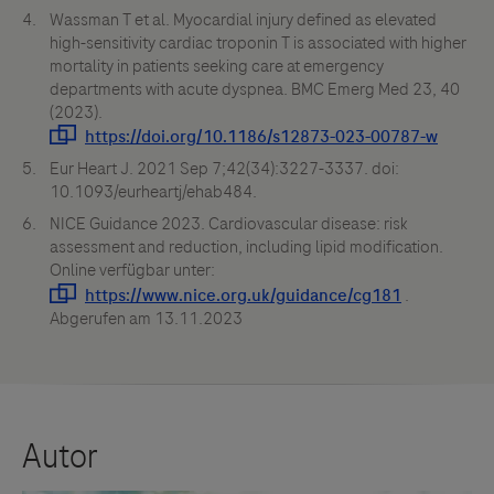
Wassman T et al. Myocardial injury defined as elevated
Links zu Websites Dritter werden im Sinne des
high-sensitivity cardiac troponin T is associated with higher
Servicegedankens angeboten. Der Herausgeber äußert
mortality in patients seeking care at emergency
departments with acute dyspnea. BMC Emerg Med 23, 40
keine Meinung über den Inhalt von Websites Dritter und
(2023).
lehnt ausdrücklich jegliche Verantwortung für
Drittinformationen und deren Verwendung ab.
Eur Heart J. 2021 Sep 7;42(34):3227-3337. doi:
10.1093/eurheartj/ehab484.
NICE Guidance 2023. Cardiovascular disease: risk
assessment and reduction, including lipid modification.
Online verfügbar unter:
.
Abgerufen am 13.11.2023