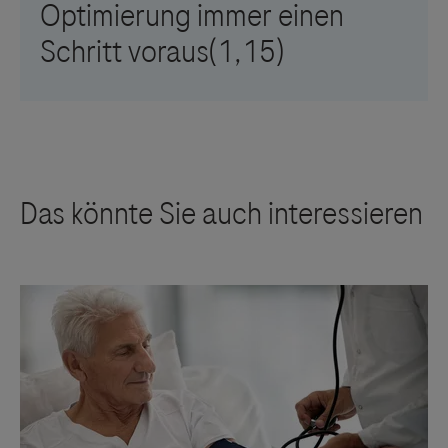
ventrikuläre Tachykardie oder
Vorhofflimmern/Vorhofflattern mit anhaltendem
ventrikulärem Ansprechen von > 130 bpm oder
Bradykardie mit anhaltender ventrikulärer
Arrhythmie von < 45 bmp), Infektionen, schwere
Anämie, akutes Koronarsyndrom, Lungenembolie,
COPD-Exazerbation, geplanter
Krankenhausaufenthalt zur Device Implantation,
oder schwere Nicht-Adhärenz (die zu einer starken
Flüssigkeitsansammlung vor dem
Krankenhausaufenthalt und einer schnellen
Entwässerung nach der Krankenhausaufnahme
führt). Troponin-Erhöhungen ohne weitere Hinweise
auf ein akutes Koronarsyndrom sind kein
Ausschlusskriterium.
Unbehandelte Schilddrüsenerkrankung, aktive
Myokarditis oder bekannte Amyloid- oder