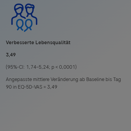
Glukose, Kalium und Nierenfunktionsmessungen
halbmaximale MRA Dosis verordnet oder
Kein ACEi/ARB/ARNi verordnet, weniger als die
halbmaximale Betablocker Dosis verordnet und
weniger als die halbmaximale MRA Dosis
verordnet
Verbesserte Lebensqualität
Schriftliche Einwilligung nach Aufklärung zur
Teilnahme an der Studie
3,49
(95%-CI: 1,74–5,24; p < 0,0001)
Ausschlusskriterien:
Angepasste mittlere Veränderung ab Baseline bis Tag
90 in EQ-5D-VAS = 3,49
Alter < 18 Jahre oder > 85 Jahre
Nachgewiesene Unverträglichkeit gegenüber hohen
Betablocker Dosen
Nachgewiesene Unverträglichkeit gegenüber hohen
RAS-Blocker (sowohl ACEi als auch ARB) Dosen