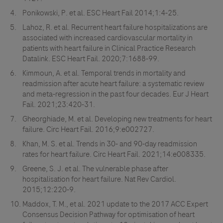
Ponikowski, P. et al. ESC Heart Fail 2014;1:4-25.
Lahoz, R. et al. Recurrent heart failure hospitalizations are
associated with increased cardiovascular mortality in
patients with heart failure in Clinical Practice Research
Datalink. ESC Heart Fail. 2020;7:1688-99.
Kimmoun, A. et al. Temporal trends in mortality and
readmission after acute heart failure: a systematic review
and meta-regression in the past four decades. Eur J Heart
Fail. 2021;23:420-31.
Gheorghiade, M. et al. Developing new treatments for heart
failure. Circ Heart Fail. 2016;9:e002727.
Khan, M. S. et al. Trends in 30- and 90-day readmission
rates for heart failure. Circ Heart Fail. 2021;14:e008335.
Greene, S. J. et al. The vulnerable phase after
hospitalisation for heart failure. Nat Rev Cardiol.
2015;12:220-9.
Maddox, T. M., et al. 2021 update to the 2017 ACC Expert
Consensus Decision Pathway for optimisation of heart