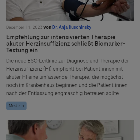
hypertrophe obstruktive Kardiomyopathie
Klinische Historie: Herztransplantation oder auf
einer Transplantationsliste geführt, Verwendung
oder Planung der Implantation eines ventrikulären
Hilfssystems
Anhaltende ventrikuläre Arrhythmie mit synkopalen
Episoden innerhalb der 3 Monate vor dem
Screening, die unbehandelt ist
Vorliegen einer hämodynamisch signifikanten
Klappenstenose oder -regurgitation beim Screening,
mit Ausnahme einer Mitral- oder
Trikuspidalregurgitation als Folge einer
linksventrikulären Dilatation, oder Vorliegen einer
hämodynamisch signifikanten obstruktiven Läsion
des linksventrikulären Ausflusstrakts
Aktive Infektion während der Hospitalisierung