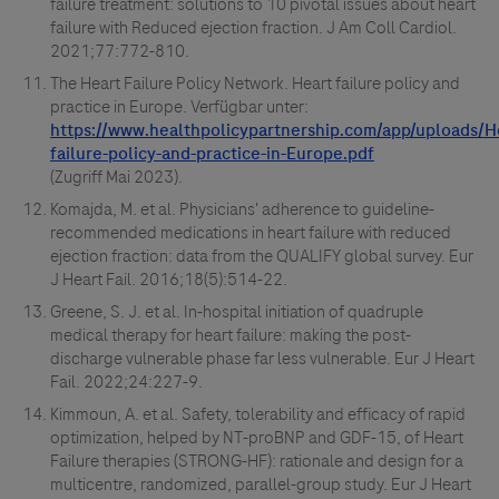
failure treatment: solutions to 10 pivotal issues about heart
failure with Reduced ejection fraction. J Am Coll Cardiol.
2021;77:772-810.
The Heart Failure Policy Network. Heart failure policy and
practice in Europe. Verfügbar unter:
(Zugriff Mai 2023).
Komajda, M. et al. Physicians' adherence to guideline-
recommended medications in heart failure with reduced
ejection fraction: data from the QUALIFY global survey. Eur
J Heart Fail. 2016;18(5):514-22.
Greene, S. J. et al. In-hospital initiation of quadruple
medical therapy for heart failure: making the post-
discharge vulnerable phase far less vulnerable. Eur J Heart
Fail. 2022;24:227-9.
Kimmoun, A. et al. Safety, tolerability and efficacy of rapid
optimization, helped by NT-proBNP and GDF-15, of Heart
Failure therapies (STRONG-HF): rationale and design for a
multicentre, randomized, parallel-group study. Eur J Heart