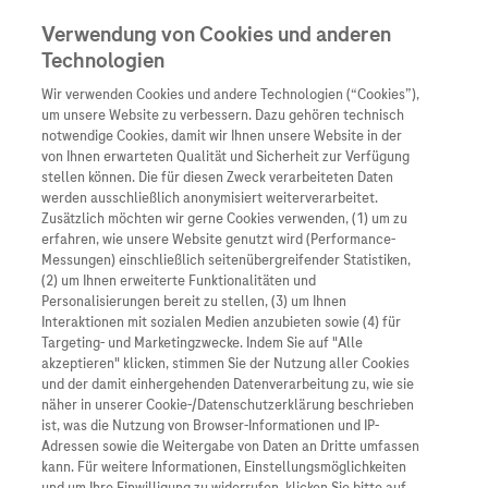
Verwendung von Cookies und anderen
Technologien
Wir verwenden Cookies und andere Technologien (“Cookies”),
Unternehmen
um unsere Website zu verbessern. Dazu gehören technisch
notwendige Cookies, damit wir Ihnen unsere Website in der
Innovation
von Ihnen erwarteten Qualität und Sicherheit zur Verfügung
stellen können. Die für diesen Zweck verarbeiteten Daten
Übersicht
Patienteninformati
werden ausschließlich anonymisiert weiterverarbeitet.
Übersicht
Arzneimittel
Zusätzlich möchten wir gerne Cookies verwenden, (1) um zu
Wer wir sind
erfahren, wie unsere Website genutzt wird (Performance-
Übersicht
Diagnostik
Messungen) einschließlich seitenübergreifender Statistiken,
Forschung
Übersicht
(2) um Ihnen erweiterte Funktionalitäten und
Was uns antreibt
Unser Service für Pat
Personalisierungen bereit zu stellen, (3) um Ihnen
Personalisierte Mediz
Interaktionen mit sozialen Medien anzubieten sowie (4) für
Kontakt
Arzneimittel A-Z
Unsere Standorte
Targeting- und Marketingzwecke. Indem Sie auf "Alle
Informationen zu Kra
Presse
akzeptieren" klicken, stimmen Sie der Nutzung aller Cookies
Digitalisierung
und der damit einhergehenden Datenverarbeitung zu, wie sie
Roche Pipeline
Roche Stories
Karriere
näher in unserer Cookie-/Datenschutzerklärung beschrieben
Diagnostik ist Vorsor
Blog Zukunftslabor
ist, was die Nutzung von Browser-Informationen und IP-
Roche Fachportal
Events
Adressen sowie die Weitergabe von Daten an Dritte umfassen
Klinische Studien
kann. Für weitere Informationen, Einstellungsmöglichkeiten