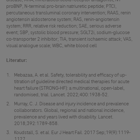
proBNP, N-terminal pro-brain natriuretic peptide; PTCI,
percutaneous transluminal coronary intervention; RAAS, renin
angiotensin aldosterone system; RAS, renin-angiotensin
system; RRR, relative risk reduction; SAE, serious adverse
event; SBP, systolic blood pressure; SGLT2i, sodium-glucose
co-transporter 2 inhibitor; TIA, transient ischaemic attack; VAS,
visual analogue scale; WBC, white blood cell
Literatur:
Mebazaa, A. et al. Safety, tolerability and efficacy of up-
titration of guideline directed medical therapies for acute
heart failure (STRONG-HF): a multinational, open-label,
randomised, trial. Lancet. 2022;400:1938-52.
Murray, C. J. Disease and injury incidence and prevalence
collaborators. Global, regional and national incidence,
prevalence and years lived with disability. Lancet.
2018;392:1789-858.
Koudstall, S. et al. Eur J Heart Fail. 2017 Sep;19(9):1119-
1127.