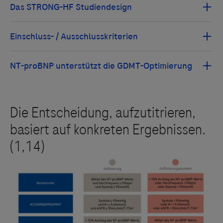
Einschlusskriterien:
Krankenhausaufnahme innerhalb 72 Stunden vor
dem Screening auf eine akute Herzinsuffizienz mit
Atemnot in Ruhe, Lungenstauung auf dem
Röntgenthorax sowie anderen Anzeichen und/oder
Symptomen einer Herzinsuffizienz (wie Ödeme
und/oder positive Rasselgeräusche bei Auskultation)
Alle Messwerte des systolischen Blutdrucks
innerhalb von 24 Stunden vor Randomisierung bei ≥
100 mmHg und Herzfrequenz bei ≥ 60 Schlägen pro
Minute
Alle Messwerte des Serumkaliums innerhalb von