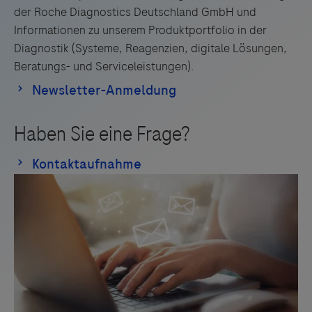
der Roche Diagnostics Deutschland GmbH und
eine chronische HI-Studie oder Teilnahme an einer
Informationen zu unserem Produktportfolio in der
Prüfpräparat- oder -Medizinprodukt-Studie
Diagnostik (Systeme, Reagenzien, digitale Lösungen,
innerhalb von 30 Tagen vor Screening
Beratungs- und Serviceleistungen).
Die Entlassung infolge der Hospitalisierung nach
akuter HI erfolgt voraussichtlich > 14 Tage nach der
Aufnahme oder in eine Langzeitpflegeeinrichtung.
Die Randomisierung muss innerhalb von 12 Tagen
nach der Aufnahme und innerhalb von 2 Tagen vor
der erwarteten Entlassung erfolgen
Unzureichendes Vermögen/Fähigkeit, alle
Studienanforderungen, aufgrund schwerwiegender
Komorbiditäten, sozialer oder finanzieller Probleme
oder einer Vorgeschichte der Nichteinhaltung
medizinischer Behandlungsschemata (die die
Fähigkeit des Patienten beeinträchtigen könnte, die
Protokoll Anweisungen oder