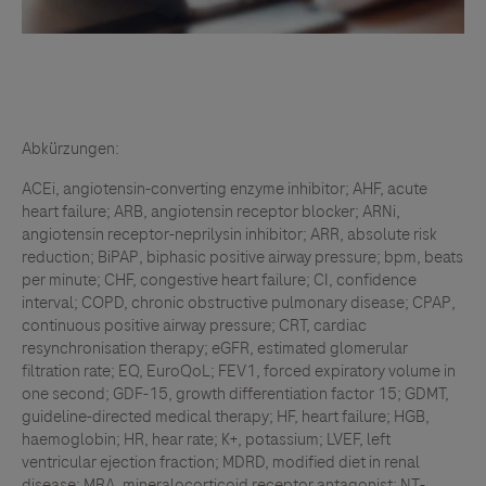
Nachbeobachtungsprozesse zu verstehen und/oder
einzuhalten) zu erfüllen
Schwangere oder stillende Frauen
Abkürzungen:
ACEi, angiotensin-converting enzyme inhibitor; AHF, acute
heart failure; ARB, angiotensin receptor blocker; ARNi,
angiotensin receptor-neprilysin inhibitor; ARR, absolute risk
reduction; BiPAP, biphasic positive airway pressure; bpm, beats
per minute; CHF, congestive heart failure; CI, confidence
interval; COPD, chronic obstructive pulmonary disease; CPAP,
continuous positive airway pressure; CRT, cardiac
resynchronisation therapy; eGFR, estimated glomerular
filtration rate; EQ, EuroQoL; FEV1, forced expiratory volume in
one second; GDF-15, growth differentiation factor 15; GDMT,
guideline-directed medical therapy; HF, heart failure; HGB,
haemoglobin; HR, hear rate; K+, potassium; LVEF, left
ventricular ejection fraction; MDRD, modified diet in renal
disease; MRA, mineralocorticoid receptor antagonist; NT-