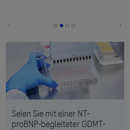
Mechanische Beatmung (ohne CPAP/BiPAP)
innerhalb 24 Stunden vor dem Screening
Signifikante Lungenerkrankung, die wesentlich zur
Dyspnoe des Patienten beiträgt, wie z. B. FEV1 < 1 l
oder die Notwendigkeit einer chronischen
systemischen oder nicht systemischen
Steroidtherapie oder jede Art von primärer
Rechtsherzinsuffizienz wie z. B. primäre pulmonale
Hypertonie oder rezidivierende Lungenembolie
Myokardinfarkt, instabile Angina oder Herzoperation
innerhalb von 3 Monaten oder Implantation eines
CRT-Geräts innerhalb von 3 Monaten oder PTCI
innerhalb 1 Monats vor dem Screening
Indexereignis (Krankenhausaufname aufgrund akuter
HI), das primär durch eine korrigierbare Ätiologie wie
signifikante Arrhythmien (z. B. anhaltende