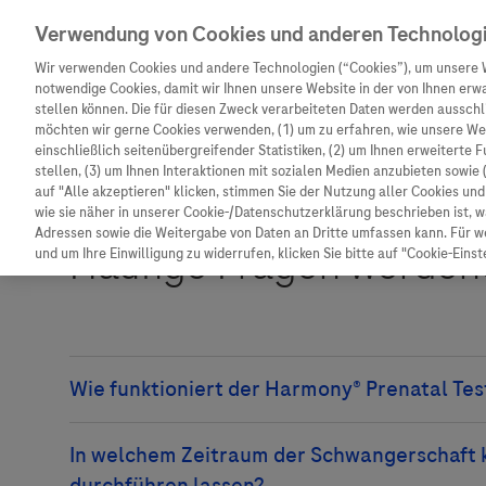
Verwendung von Cookies und anderen Technolog
Wir verwenden Cookies und andere Technologien (“Cookies”), um unsere 
notwendige Cookies, damit wir Ihnen unsere Website in der von Ihnen erw
stellen können. Die für diesen Zweck verarbeiteten Daten werden ausschli
möchten wir gerne Cookies verwenden, (1) um zu erfahren, wie unsere W
Unternehmen
Innovation
Patienteninformation
einschließlich seitenübergreifender Statistiken, (2) um Ihnen erweiterte 
stellen, (3) um Ihnen Interaktionen mit sozialen Medien anzubieten sowie 
auf "Alle akzeptieren" klicken, stimmen Sie der Nutzung aller Cookies u
wie sie näher in unserer Cookie-/Datenschutzerklärung beschrieben ist, 
Adressen sowie die Weitergabe von Daten an Dritte umfassen kann. Für we
und um Ihre Einwilligung zu widerrufen, klicken Sie bitte auf "Cookie-Einst
Unternehmen
Innovation
Patienteninformat
Wer wir sind
Forschung
Unser Service für P
Was uns antreibt
Personalisierte Medizin
Informationen zu K
Wenn Sie schwanger sind, befinden sich in Ih
Unsere Standorte
Digitalisierung
Diagnostik ist Vors