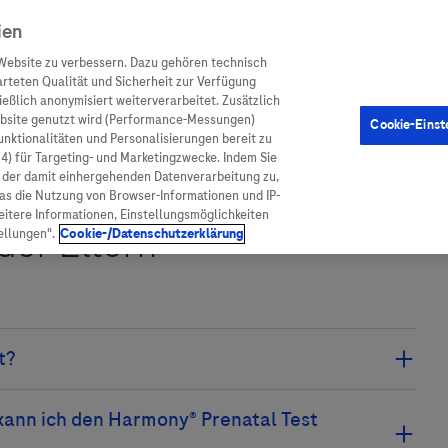
ien
Website zu verbessern. Dazu gehören technisch
arteten Qualität und Sicherheit zur Verfügung
eßlich anonymisiert weiterverarbeitet. Zusätzlich
ebsite genutzt wird (Performance-Messungen)
Cookie-Einst
en
Arzneimittel
Diagnostik
Funktionalitäten und Personalisierungen bereit zu
(4) für Targeting- und Marketingzwecke. Indem Sie
nd der damit einhergehenden Datenverarbeitung zu,
was die Nutzung von Browser-Informationen und IP-
itere Informationen, Einstellungsmöglichkeiten
ellungen".
Cookie-/Datenschutzerklärung
ionen
Arzneimittel
atient:innen
Arzneimittel A-Z
rankheiten
Roche Pipeline
rem Blut DNA-Bruchstücke Ihres heranwachsenden
orge
Roche Fachportal