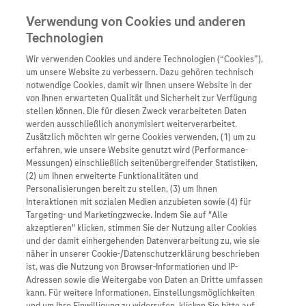
Verwendung von Cookies und anderen
Technologien
Wir verwenden Cookies und andere Technologien (“Cookies”),
Unternehmen
um unsere Website zu verbessern. Dazu gehören technisch
notwendige Cookies, damit wir Ihnen unsere Website in der
Innovation
von Ihnen erwarteten Qualität und Sicherheit zur Verfügung
stellen können. Die für diesen Zweck verarbeiteten Daten
Übersicht
Patienteninformati
werden ausschließlich anonymisiert weiterverarbeitet.
Übersicht
Arzneimittel
Zusätzlich möchten wir gerne Cookies verwenden, (1) um zu
Wer wir sind
erfahren, wie unsere Website genutzt wird (Performance-
Übersicht
Diagnostik
Messungen) einschließlich seitenübergreifender Statistiken,
Forschung
Übersicht
(2) um Ihnen erweiterte Funktionalitäten und
Was uns antreibt
Unser Service für Pat
Personalisierungen bereit zu stellen, (3) um Ihnen
Personalisierte Mediz
Interaktionen mit sozialen Medien anzubieten sowie (4) für
Kontakt
Arzneimittel A-Z
Unsere Standorte
Targeting- und Marketingzwecke. Indem Sie auf "Alle
Informationen zu Kra
Presse
akzeptieren" klicken, stimmen Sie der Nutzung aller Cookies
Digitalisierung
und der damit einhergehenden Datenverarbeitung zu, wie sie
Roche Pipeline
Roche Stories
Karriere
näher in unserer Cookie-/Datenschutzerklärung beschrieben
Diagnostik ist Vorsor
Blog Zukunftslabor
ist, was die Nutzung von Browser-Informationen und IP-
Roche Fachportal
Events
Adressen sowie die Weitergabe von Daten an Dritte umfassen
Klinische Studien
kann. Für weitere Informationen, Einstellungsmöglichkeiten