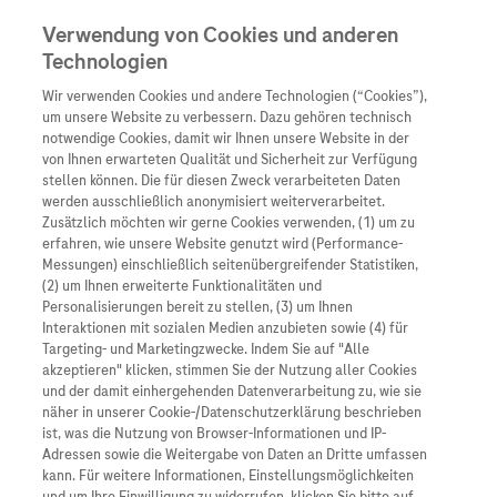
Verwendung von Cookies und anderen
Technologien
Wir verwenden Cookies und andere Technologien (“Cookies”),
Unternehmen
um unsere Website zu verbessern. Dazu gehören technisch
notwendige Cookies, damit wir Ihnen unsere Website in der
Innovation
von Ihnen erwarteten Qualität und Sicherheit zur Verfügung
stellen können. Die für diesen Zweck verarbeiteten Daten
Übersicht
Patienteninformati
werden ausschließlich anonymisiert weiterverarbeitet.
Übersicht
Arzneimittel
Zusätzlich möchten wir gerne Cookies verwenden, (1) um zu
Wer wir sind
erfahren, wie unsere Website genutzt wird (Performance-
Übersicht
Diagnostik
Messungen) einschließlich seitenübergreifender Statistiken,
Forschung
Übersicht
(2) um Ihnen erweiterte Funktionalitäten und
Was uns antreibt
Unser Service für Pat
Personalisierungen bereit zu stellen, (3) um Ihnen
Personalisierte Mediz
Interaktionen mit sozialen Medien anzubieten sowie (4) für
Kontakt
Arzneimittel A-Z
Unsere Standorte
Targeting- und Marketingzwecke. Indem Sie auf "Alle
Informationen zu Kra
Presse
akzeptieren" klicken, stimmen Sie der Nutzung aller Cookies
Digitalisierung
und der damit einhergehenden Datenverarbeitung zu, wie sie
Roche Pipeline
Roche Stories
Karriere
näher in unserer Cookie-/Datenschutzerklärung beschrieben
Diagnostik ist Vorsor
Blog Zukunftslabor
ist, was die Nutzung von Browser-Informationen und IP-
Roche Fachportal
Events
Adressen sowie die Weitergabe von Daten an Dritte umfassen
Klinische Studien
kann. Für weitere Informationen, Einstellungsmöglichkeiten