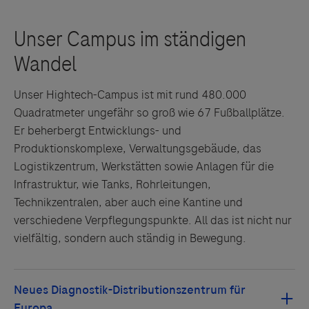
Unser Hightech-Campus ist mit rund 480.000
Quadratmeter ungefähr so groß wie 67 Fußballplätze.
Er beherbergt Entwicklungs- und
Produktionskomplexe, Verwaltungsgebäude, das
Logistikzentrum, Werkstätten sowie Anlagen für die
Infrastruktur, wie Tanks, Rohrleitungen,
Technikzentralen, aber auch eine Kantine und
verschiedene Verpflegungspunkte. All das ist nicht nur
Links zu Websites Dritter werden im Sinne des
vielfältig, sondern auch ständig in Bewegung.
Servicegedankens angeboten. Der Herausgeber äußert
keine Meinung über den Inhalt von Websites Dritter und
lehnt ausdrücklich jegliche Verantwortung für
Drittinformationen und deren Verwendung ab.