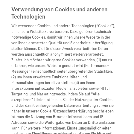
Verwendung von Cookies und anderen
Technologien
Wir verwenden Cookies und andere Technologien (“Cookies”),
Unternehmen
um unsere Website zu verbessern. Dazu gehören technisch
notwendige Cookies, damit wir Ihnen unsere Website in der
Innovation
von Ihnen erwarteten Qualität und Sicherheit zur Verfügung
stellen können. Die für diesen Zweck verarbeiteten Daten
Übersicht
Patienteninformati
werden ausschließlich anonymisiert weiterverarbeitet.
Übersicht
Arzneimittel
Zusätzlich möchten wir gerne Cookies verwenden, (1) um zu
Wer wir sind
erfahren, wie unsere Website genutzt wird (Performance-
Übersicht
Diagnostik
Messungen) einschließlich seitenübergreifender Statistiken,
Forschung
Übersicht
(2) um Ihnen erweiterte Funktionalitäten und
Was uns antreibt
Unser Service für Pat
Personalisierungen bereit zu stellen, (3) um Ihnen
Personalisierte Mediz
Interaktionen mit sozialen Medien anzubieten sowie (4) für
Kontakt
Arzneimittel A-Z
Unsere Standorte
Targeting- und Marketingzwecke. Indem Sie auf "Alle
Informationen zu Kra
Presse
akzeptieren" klicken, stimmen Sie der Nutzung aller Cookies
Digitalisierung
und der damit einhergehenden Datenverarbeitung zu, wie sie
Roche Pipeline
Roche Stories
Karriere
näher in unserer Cookie-/Datenschutzerklärung beschrieben
Diagnostik ist Vorsor
Blog Zukunftslabor
ist, was die Nutzung von Browser-Informationen und IP-
Roche Fachportal
Events
Adressen sowie die Weitergabe von Daten an Dritte umfassen
Klinische Studien
kann. Für weitere Informationen, Einstellungsmöglichkeiten