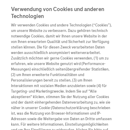
Verwendung von Cookies und anderen
Technologien
Wir verwenden Cookies und andere Technologien (“Cookies”),
Unternehmen
um unsere Website zu verbessern. Dazu gehören technisch
notwendige Cookies, damit wir Ihnen unsere Website in der
Innovation
von Ihnen erwarteten Qualität und Sicherheit zur Verfügung
stellen können. Die für diesen Zweck verarbeiteten Daten
Übersicht
Patienteninformati
werden ausschließlich anonymisiert weiterverarbeitet.
Übersicht
Arzneimittel
Zusätzlich möchten wir gerne Cookies verwenden, (1) um zu
Wer wir sind
erfahren, wie unsere Website genutzt wird (Performance-
Übersicht
Diagnostik
Messungen) einschließlich seitenübergreifender Statistiken,
Forschung
Übersicht
(2) um Ihnen erweiterte Funktionalitäten und
Was uns antreibt
Unser Service für Pat
Personalisierungen bereit zu stellen, (3) um Ihnen
Personalisierte Mediz
Interaktionen mit sozialen Medien anzubieten sowie (4) für
Kontakt
Arzneimittel A-Z
Unsere Standorte
Targeting- und Marketingzwecke. Indem Sie auf "Alle
Informationen zu Kra
Presse
akzeptieren" klicken, stimmen Sie der Nutzung aller Cookies
Digitalisierung
und der damit einhergehenden Datenverarbeitung zu, wie sie
Roche Pipeline
Roche Stories
Karriere
näher in unserer Cookie-/Datenschutzerklärung beschrieben
Diagnostik ist Vorsor
Blog Zukunftslabor
ist, was die Nutzung von Browser-Informationen und IP-
Roche Fachportal
Events
Adressen sowie die Weitergabe von Daten an Dritte umfassen
Klinische Studien
kann. Für weitere Informationen, Einstellungsmöglichkeiten