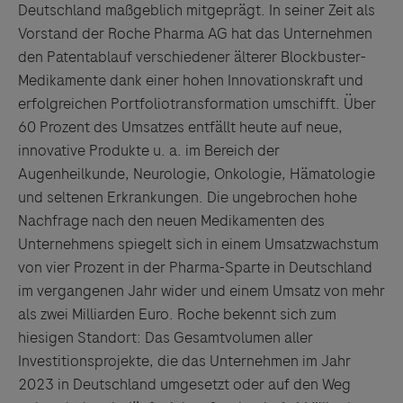
Deutschland maßgeblich mitgeprägt. In seiner Zeit als
Vorstand der Roche Pharma AG hat das Unternehmen
den Patentablauf verschiedener älterer Blockbuster-
Medikamente dank einer hohen Innovationskraft und
erfolgreichen Portfoliotransformation umschifft. Über
Links zu Websites Dritter werden im Sinne des
60 Prozent des Umsatzes entfällt heute auf neue,
Servicegedankens angeboten. Der Herausgeber äußert
innovative Produkte u. a. im Bereich der
keine Meinung über den Inhalt von Websites Dritter und
Augenheilkunde, Neurologie, Onkologie, Hämatologie
lehnt ausdrücklich jegliche Verantwortung für
und seltenen Erkrankungen. Die ungebrochen hohe
Drittinformationen und deren Verwendung ab.
Nachfrage nach den neuen Medikamenten des
Unternehmens spiegelt sich in einem Umsatzwachstum
von vier Prozent in der Pharma-Sparte in Deutschland
im vergangenen Jahr wider und einem Umsatz von mehr
als zwei Milliarden Euro. Roche bekennt sich zum
hiesigen Standort: Das Gesamtvolumen aller
Investitionsprojekte, die das Unternehmen im Jahr
2023 in Deutschland umgesetzt oder auf den Weg