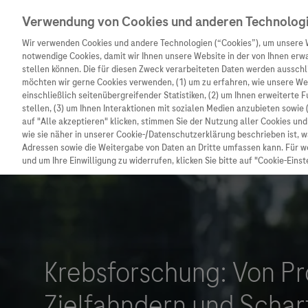
Verwendung von Cookies und anderen Technolog
Wir verwenden Cookies und andere Technologien (“Cookies”), um unsere 
notwendige Cookies, damit wir Ihnen unsere Website in der von Ihnen erw
stellen können. Die für diesen Zweck verarbeiteten Daten werden ausschli
möchten wir gerne Cookies verwenden, (1) um zu erfahren, wie unsere W
Unternehmen
Innovation
Patienteninformation
einschließlich seitenübergreifender Statistiken, (2) um Ihnen erweiterte 
stellen, (3) um Ihnen Interaktionen mit sozialen Medien anzubieten sowie 
auf "Alle akzeptieren" klicken, stimmen Sie der Nutzung aller Cookies u
wie sie näher in unserer Cookie-/Datenschutzerklärung beschrieben ist, 
Adressen sowie die Weitergabe von Daten an Dritte umfassen kann. Für we
und um Ihre Einwilligung zu widerrufen, klicken Sie bitte auf "Cookie-Einst
Unternehmen
Innovation
Patienteninformat
Wer wir sind
Forschung
Unser Service für P
Was uns antreibt
Personalisierte Medizin
Informationen zu K
Unsere Standorte
Digitalisierung
Diagnostik ist Vors