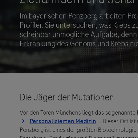
Roche Stories
Blog Zukunftslabor
Klinische Studien
Events
Podcast
Vor den Toren Münchens liegt das sogenannte
. Dieser Ort ist
Penzberg ist eines der größten Biotechnologi