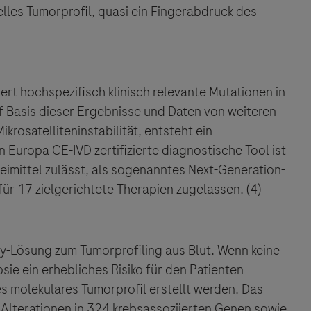
sgeber äußert keine Meinung über den Inhalt von Websit
uelles Tumorprofil, quasi ein Fingerabdruck des
 ausdrücklich jegliche Verantwortung für Drittinforma
deren Verwendung ab.
iert hochspezifisch klinisch relevante Mutationen in
f Basis dieser Ergebnisse und Daten von weiteren
krosatelliteninstabilität, entsteht ein
n Europa CE-IVD zertifizierte diagnostische Tool ist
eimittel zulässt, als sogenanntes Next-Generation-
r 17 zielgerichtete Therapien zugelassen. (4)
sy-Lösung zum Tumorprofiling aus Blut. Wenn keine
ie ein erhebliches Risiko für den Patienten
s molekulares Tumorprofil erstellt werden. Das
 Alterationen in 324 krebsassoziierten Genen sowie