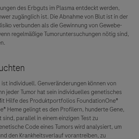
erungen des Erbguts im Plasma entdeckt werden,
wer zugänglich ist. Die Abnahme von Blut ist in der
Risiko verbunden als die Gewinnung von Gewebe-
, wenn regelmäßige Tumoruntersuchungen nötig sind,
n.
ist individuell. Genveränderungen können von
enn jeder Tumor hat sein individuelles genetisches
 Mit Hilfe des Produktportfolios FoundationOne®
ne®
Heme gelingt es den Profilern, hunderte Gene,
ind, parallel in einem einzigen Test zu
enetische Code eines Tumors wird analysiert, um
ebsites Dritter werden im Sinne des Servicegedankens
nd den Krankheitsverlauf vorantreiben, zu