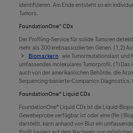
Der Herau
identifizieren. Am Ende entsteht so ein individ
und lehnt
Tumors.
FoundationOne®
CDx
Der Profiling-Service für solide Tumoren detekt
mehr als 300 krebsassoziierten Genen. (1,2)
Au
wie Tumormutationslast und Mi
umfassendes molekulares Tumorprofil. (1)
Das i
auch von der amerikanischen Behörde, die Arzn
Sequencing-basierte-Companion Diagnostics, fü
FoundationOne®
Liquid CDx
FoundationOne® Liquid CDx ist die Liquid-Biop
Gewebeprobe verfügbar ist oder eine (Re-) Biops
darstellt, kann anhand von Blut ein umfassende
Profil basiert auf dem Nachweis von möglichen