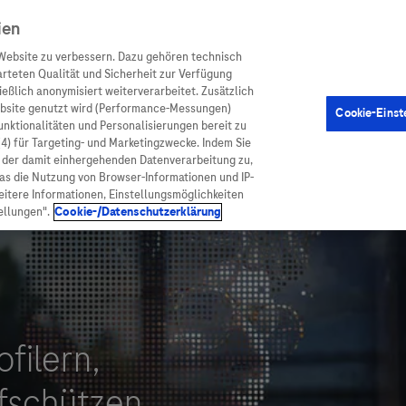
ien
Website zu verbessern. Dazu gehören technisch
arteten Qualität und Sicherheit zur Verfügung
eßlich anonymisiert weiterverarbeitet. Zusätzlich
ebsite genutzt wird (Performance-Messungen)
Cookie-Einst
en
Arzneimittel
Diagnostik
Funktionalitäten und Personalisierungen bereit zu
(4) für Targeting- und Marketingzwecke. Indem Sie
nd der damit einhergehenden Datenverarbeitung zu,
was die Nutzung von Browser-Informationen und IP-
itere Informationen, Einstellungsmöglichkeiten
ellungen".
Cookie-/Datenschutzerklärung
ionen
Arzneimittel
atient:innen
Arzneimittel A-Z
rankheiten
Roche Pipeline
orge
Roche Fachportal