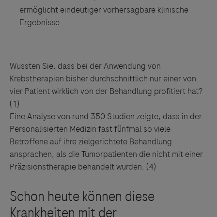
ermöglicht eindeutiger vorhersagbare klinische
Ergebnisse
Wussten Sie, dass bei der Anwendung von
Nutzbare Ergebnisse auf Grundlage
Bereits vor Beginn langwieriger Therapie können
Krebstherapien bisher durchschnittlich nur einer von
molekulargenetischer Veränderungen und aktueller
verlässlichere Aussagen über die Wirksamkeit
vier Patient wirklich von der Behandlung profitiert hat?
wissenschaftlicher Daten für informierte
gemacht werden. Ressourcen im Gesundheitswesen
(
1)
Therapieentscheidungen
können effizienter eingesetzt werden
Eine Analyse von rund 350 Studien zeigte, dass in der
Höheres Vertrauen in die Behandlung und deutlich
Verbesserung klinischer Therapieergebnisse
Personalisierten Medizin fast fünfmal so viele
verbesserte Outcomes für ihre Patienten
Deutlichere wissenschaftliche Belege vereinfachen
Betroffene auf ihre zielgerichtete Behandlung
Verbesserte Adhärenz, da Patienten den Nutzen der
Nutzen-Risiko-Beurteilungen
ansprachen, als die Tumorpatienten die nicht mit einer
Therapie unmittelbar erkennen
Präzisionstherapie behandelt wurden. (
4)