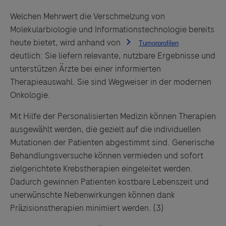
Welchen Mehrwert die Verschmelzung von
Molekularbiologie und Informationstechnologie bereits
heute bietet, wird anhand von
deutlich: Sie liefern relevante, nutzbare Ergebnisse und
unterstützen Ärzte bei einer informierten
Therapieauswahl. Sie sind Wegweiser in der modernen
Onkologie.
Mit Hilfe der Personalisierten Medizin können Therapien
ausgewählt werden, die gezielt auf die individuellen
Mutationen der Patienten abgestimmt sind. Generische
Links zu Websites Dritter werden im Sinne des
Behandlungsversuche können vermieden und sofort
Servicegedankens angeboten. Der Herausgeber äußert
zielgerichtete Krebstherapien eingeleitet werden.
keine Meinung über den Inhalt von Websites Dritter und
Dadurch gewinnen Patienten kostbare Lebenszeit und
lehnt ausdrücklich jegliche Verantwortung für
unerwünschte Nebenwirkungen können dank
Drittinformationen und deren Verwendung ab.
Präzisionstherapien minimiert werden. (3)