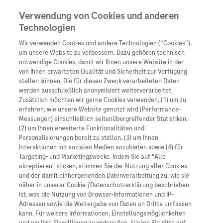
Verwendung von Cookies und anderen
Technologien
Wir verwenden Cookies und andere Technologien (“Cookies”),
Unternehmen
um unsere Website zu verbessern. Dazu gehören technisch
notwendige Cookies, damit wir Ihnen unsere Website in der
Innovation
von Ihnen erwarteten Qualität und Sicherheit zur Verfügung
stellen können. Die für diesen Zweck verarbeiteten Daten
Übersicht
Patienteninformati
werden ausschließlich anonymisiert weiterverarbeitet.
Übersicht
Arzneimittel
Zusätzlich möchten wir gerne Cookies verwenden, (1) um zu
Wer wir sind
erfahren, wie unsere Website genutzt wird (Performance-
Übersicht
Diagnostik
Messungen) einschließlich seitenübergreifender Statistiken,
Forschung
Übersicht
(2) um Ihnen erweiterte Funktionalitäten und
Was uns antreibt
Unser Service für Pat
Personalisierungen bereit zu stellen, (3) um Ihnen
Personalisierte Mediz
Interaktionen mit sozialen Medien anzubieten sowie (4) für
Kontakt
Arzneimittel A-Z
Unsere Standorte
Targeting- und Marketingzwecke. Indem Sie auf "Alle
Informationen zu Kra
Presse
akzeptieren" klicken, stimmen Sie der Nutzung aller Cookies
Digitalisierung
und der damit einhergehenden Datenverarbeitung zu, wie sie
Roche Pipeline
Roche Stories
Karriere
näher in unserer Cookie-/Datenschutzerklärung beschrieben
Diagnostik ist Vorsor
Blog Zukunftslabor
ist, was die Nutzung von Browser-Informationen und IP-
P
Roche Fachportal
Events
Adressen sowie die Weitergabe von Daten an Dritte umfassen
ersonalisiert, individuell, zielgerichtet und
Klinische Studien
kann. Für weitere Informationen, Einstellungsmöglichkeiten
maßgeschneidert: diese Begriffe der