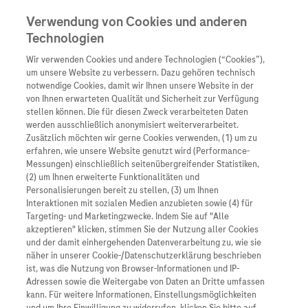
Verwendung von Cookies und anderen
Technologien
Wir verwenden Cookies und andere Technologien (“Cookies”),
Unternehmen
um unsere Website zu verbessern. Dazu gehören technisch
notwendige Cookies, damit wir Ihnen unsere Website in der
Innovation
von Ihnen erwarteten Qualität und Sicherheit zur Verfügung
stellen können. Die für diesen Zweck verarbeiteten Daten
Übersicht
Patienteninformati
werden ausschließlich anonymisiert weiterverarbeitet.
Übersicht
Arzneimittel
Zusätzlich möchten wir gerne Cookies verwenden, (1) um zu
Wer wir sind
erfahren, wie unsere Website genutzt wird (Performance-
Übersicht
Diagnostik
Messungen) einschließlich seitenübergreifender Statistiken,
Forschung
Übersicht
(2) um Ihnen erweiterte Funktionalitäten und
Was uns antreibt
Unser Service für Pat
Personalisierungen bereit zu stellen, (3) um Ihnen
Personalisierte Mediz
Interaktionen mit sozialen Medien anzubieten sowie (4) für
Kontakt
Arzneimittel A-Z
Unsere Standorte
Targeting- und Marketingzwecke. Indem Sie auf "Alle
Informationen zu Kra
Presse
akzeptieren" klicken, stimmen Sie der Nutzung aller Cookies
Digitalisierung
und der damit einhergehenden Datenverarbeitung zu, wie sie
Roche Pipeline
Roche Stories
Karriere
näher in unserer Cookie-/Datenschutzerklärung beschrieben
Diagnostik ist Vorsor
Blog Zukunftslabor
ist, was die Nutzung von Browser-Informationen und IP-
Roche Fachportal
Events
Adressen sowie die Weitergabe von Daten an Dritte umfassen
Klinische Studien
kann. Für weitere Informationen, Einstellungsmöglichkeiten