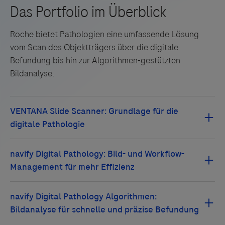
Roche bietet Pathologien eine umfassende Lösung
vom Scan des Objektträgers über die digitale
Befundung bis hin zur Algorithmen-gestützten
Bildanalyse.
Mit den CE-IVD zertifizierten VENTANA Slide Scannern
können gefärbte Gewebeproben in
hoher Bildqualität
digitalisiert, komprimiert, gespeichert und betrachtet
werden. Sie zeichnen sich durch
intuitive Bedienung,
Robustheit, hohe Bildqualität
und
Workflow-
Flexibilität
aus. Die
dynamische Fokus-Technologie
verfolgt die Gewebetiefe in Echtzeit und nutzt die