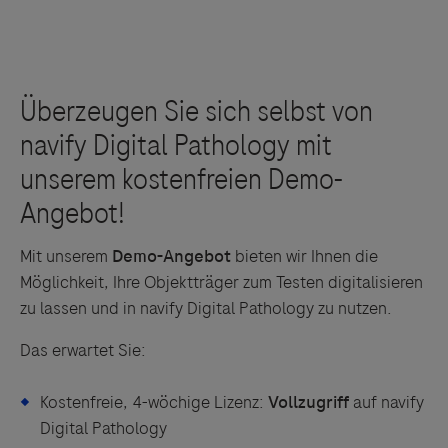
Daten für hochauflösende Bilder.
Je nach Anforderung stehen zwei Scanner zur
Verfügung:
Mit unserem
Demo-Angebot
bieten wir Ihnen die
Die leistungsstarke und CE-IVD zertifizierte
Möglichkeit, Ihre Objektträger zum Testen digitalisieren
Bildmanagement-Software
navify Digital
zu lassen und in navify Digital Pathology zu nutzen.
Die Bildanalyse-Algorithmen
verbessern den
Pathology ermöglicht das Management des
Standard der Patientenversorgung. In
gesamten Prozesses vom Scan über die
Das erwartet Sie:
Kombination mit unserem Portfolio wichtiger
automatisierte, algorithmen-gestützte
Biomarker wird eine schnelle diagnostische
Bildanalyse bis zum digitalen Patientenbericht.
Kostenfreie, 4-wöchige Lizenz:
Vollzugriff
auf navify
Validierung ermöglicht, um standardisierte,
Digital Pathology
navify Digital Pathology ist als On-Premise- und
reproduzierbare und zuverlässige Ergebnisse zu