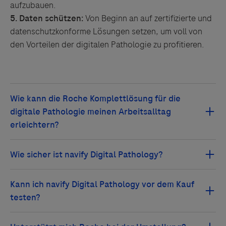
aufzubauen.
5.
Daten schützen:
Von Beginn an auf zertifizierte und
datenschutzkonforme Lösungen setzen, um voll von
den Vorteilen der digitalen Pathologie zu profitieren.
Roche bietet eine Komplettlösung für die digitale
Pathologie, welche Ihren Arbeitsalltag durch eine
intuitive Bedienbarkeit
,
flexible Workflows
("load
navify Digital Pathology erfüllt
höchste
and walk away")
, automatische
Sicherheitsstandards
und bietet
umfassende
Fallzusammenstellung
,
schnelle und präzise
Datenschutzmaßnahmen
, einschließlich
Analysen
sowie
Algorithmen gestützte Diagnosen
,
Verschlüsselung und Zugriffssteuerung
. Dies wird
Ja, Roche bietet eine
kostenfreie, vierwöchige
deutlich entlastet.
Der Fernzugriff ermöglicht eine