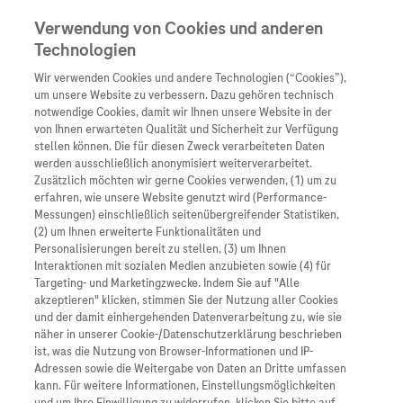
Verwendung von Cookies und anderen
Technologien
Wir verwenden Cookies und andere Technologien (“Cookies”),
Unternehmen
um unsere Website zu verbessern. Dazu gehören technisch
notwendige Cookies, damit wir Ihnen unsere Website in der
Innovation
von Ihnen erwarteten Qualität und Sicherheit zur Verfügung
stellen können. Die für diesen Zweck verarbeiteten Daten
Übersicht
Patienteninformati
werden ausschließlich anonymisiert weiterverarbeitet.
Übersicht
Arzneimittel
Zusätzlich möchten wir gerne Cookies verwenden, (1) um zu
Wer wir sind
erfahren, wie unsere Website genutzt wird (Performance-
Übersicht
Diagnostik
Messungen) einschließlich seitenübergreifender Statistiken,
Forschung
Übersicht
(2) um Ihnen erweiterte Funktionalitäten und
Was uns antreibt
Unser Service für Pat
Personalisierungen bereit zu stellen, (3) um Ihnen
Personalisierte Mediz
Interaktionen mit sozialen Medien anzubieten sowie (4) für
Kontakt
Arzneimittel A-Z
Unsere Standorte
Targeting- und Marketingzwecke. Indem Sie auf "Alle
Informationen zu Kra
Presse
akzeptieren" klicken, stimmen Sie der Nutzung aller Cookies
Digitalisierung
und der damit einhergehenden Datenverarbeitung zu, wie sie
Roche Pipeline
Roche Stories
Karriere
näher in unserer Cookie-/Datenschutzerklärung beschrieben
Diagnostik ist Vorsor
Blog Zukunftslabor
ist, was die Nutzung von Browser-Informationen und IP-
Roche Fachportal
Events
Adressen sowie die Weitergabe von Daten an Dritte umfassen
Klinische Studien
kann. Für weitere Informationen, Einstellungsmöglichkeiten