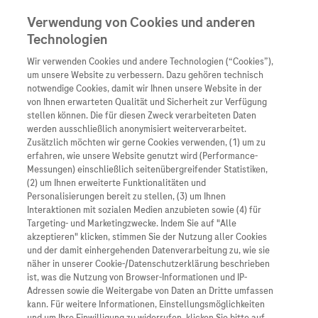
Verwendung von Cookies und anderen
Technologien
Wir verwenden Cookies und andere Technologien (“Cookies”),
Unternehmen
um unsere Website zu verbessern. Dazu gehören technisch
notwendige Cookies, damit wir Ihnen unsere Website in der
Innovation
von Ihnen erwarteten Qualität und Sicherheit zur Verfügung
stellen können. Die für diesen Zweck verarbeiteten Daten
Übersicht
Patienteninformati
werden ausschließlich anonymisiert weiterverarbeitet.
Übersicht
Arzneimittel
Zusätzlich möchten wir gerne Cookies verwenden, (1) um zu
Wer wir sind
erfahren, wie unsere Website genutzt wird (Performance-
Übersicht
Diagnostik
Messungen) einschließlich seitenübergreifender Statistiken,
Forschung
Übersicht
(2) um Ihnen erweiterte Funktionalitäten und
Was uns antreibt
Unser Service für Pat
Personalisierungen bereit zu stellen, (3) um Ihnen
Personalisierte Mediz
Interaktionen mit sozialen Medien anzubieten sowie (4) für
Kontakt
Arzneimittel A-Z
Unsere Standorte
Targeting- und Marketingzwecke. Indem Sie auf "Alle
Informationen zu Kra
Presse
akzeptieren" klicken, stimmen Sie der Nutzung aller Cookies
Digitalisierung
und der damit einhergehenden Datenverarbeitung zu, wie sie
Roche Pipeline
Roche Stories
Karriere
näher in unserer Cookie-/Datenschutzerklärung beschrieben
Diagnostik ist Vorsor
Blog Zukunftslabor
ist, was die Nutzung von Browser-Informationen und IP-
Roche Fachportal
Events
Adressen sowie die Weitergabe von Daten an Dritte umfassen
Klinische Studien
kann. Für weitere Informationen, Einstellungsmöglichkeiten