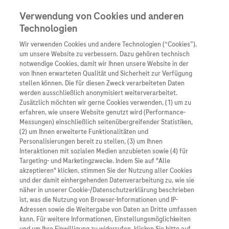
Verwendung von Cookies und anderen
Technologien
Wir verwenden Cookies und andere Technologien (“Cookies”),
Unternehmen
um unsere Website zu verbessern. Dazu gehören technisch
notwendige Cookies, damit wir Ihnen unsere Website in der
Innovation
von Ihnen erwarteten Qualität und Sicherheit zur Verfügung
stellen können. Die für diesen Zweck verarbeiteten Daten
Übersicht
Patienteninformati
werden ausschließlich anonymisiert weiterverarbeitet.
Übersicht
Arzneimittel
Zusätzlich möchten wir gerne Cookies verwenden, (1) um zu
Wer wir sind
erfahren, wie unsere Website genutzt wird (Performance-
Übersicht
Diagnostik
Messungen) einschließlich seitenübergreifender Statistiken,
Forschung
Übersicht
(2) um Ihnen erweiterte Funktionalitäten und
Was uns antreibt
Unser Service für Pat
Personalisierungen bereit zu stellen, (3) um Ihnen
Personalisierte Mediz
Interaktionen mit sozialen Medien anzubieten sowie (4) für
Kontakt
Arzneimittel A-Z
Unsere Standorte
Targeting- und Marketingzwecke. Indem Sie auf "Alle
Informationen zu Kra
Presse
akzeptieren" klicken, stimmen Sie der Nutzung aller Cookies
Digitalisierung
und der damit einhergehenden Datenverarbeitung zu, wie sie
Roche Pipeline
Roche Stories
Karriere
näher in unserer Cookie-/Datenschutzerklärung beschrieben
Diagnostik ist Vorsor
Blog Zukunftslabor
ist, was die Nutzung von Browser-Informationen und IP-
Roche Fachportal
Events
Adressen sowie die Weitergabe von Daten an Dritte umfassen
Klinische Studien
kann. Für weitere Informationen, Einstellungsmöglichkeiten