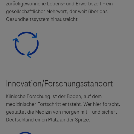
zurückgewonnene Lebens- und Erwerbszeit – ein
gesellschaftlicher Mehrwert, der weit über das
Gesundheitssystem hinausreicht.
Klinische Forschung ist der Boden, auf dem
medizinischer Fortschritt entsteht. Wer hier forscht,
Links zu Websites Dritter werden im Sinne des
gestaltet die Medizin von morgen mit – und sichert
Servicegedankens angeboten. Der Herausgeber äußert
Deutschland einen Platz an der Spitze.
keine Meinung über den Inhalt von Websites Dritter und
lehnt ausdrücklich jegliche Verantwortung für