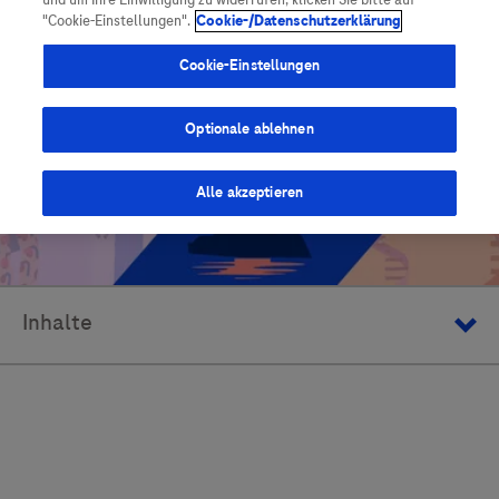
und um Ihre Einwilligung zu widerrufen, klicken Sie bitte auf
Vigilanz-Training
Podcast
"Cookie-Einstellungen".
Cookie-/Datenschutzerklärung
Cookie-Einstellungen
Optionale ablehnen
Alle akzeptieren