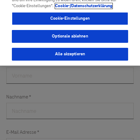
und um Ihre Einwilligung zu widerrufen, klicken Sie bitte auf
Vigilanz-Training
Podcast
"Cookie-Einstellungen".
Cookie-/Datenschutzerklärung
Cookie-Einstellungen
Optionale ablehnen
Alle akzeptieren