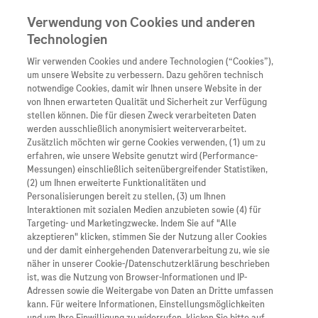
Verwendung von Cookies und anderen
Technologien
Wir verwenden Cookies und andere Technologien (“Cookies”),
Unternehmen
um unsere Website zu verbessern. Dazu gehören technisch
notwendige Cookies, damit wir Ihnen unsere Website in der
Innovation
von Ihnen erwarteten Qualität und Sicherheit zur Verfügung
stellen können. Die für diesen Zweck verarbeiteten Daten
Übersicht
Patienteninformati
Hier könnt ihr euch für unseren nächsten Workshop
werden ausschließlich anonymisiert weiterverarbeitet.
Übersicht
anmelden. Wir senden euch im Anschluss eine
Arzneimittel
Zusätzlich möchten wir gerne Cookies verwenden, (1) um zu
Wer wir sind
erfahren, wie unsere Website genutzt wird (Performance-
Anmeldebestätigung zu und freuen uns auf einen
Übersicht
Diagnostik
Messungen) einschließlich seitenübergreifender Statistiken,
Forschung
spannenden Austausch!
Übersicht
(2) um Ihnen erweiterte Funktionalitäten und
Was uns antreibt
Unser Service für Pat
Personalisierungen bereit zu stellen, (3) um Ihnen
Personalisierte Mediz
Interaktionen mit sozialen Medien anzubieten sowie (4) für
Kontakt
Arzneimittel A-Z
Unsere Standorte
Targeting- und Marketingzwecke. Indem Sie auf "Alle
Informationen zu Kra
Presse
akzeptieren" klicken, stimmen Sie der Nutzung aller Cookies
Digitalisierung
und der damit einhergehenden Datenverarbeitung zu, wie sie
Roche Pipeline
Roche Stories
Karriere
näher in unserer Cookie-/Datenschutzerklärung beschrieben
Diagnostik ist Vorsor
Blog Zukunftslabor
ist, was die Nutzung von Browser-Informationen und IP-
Roche Fachportal
Events
Adressen sowie die Weitergabe von Daten an Dritte umfassen
Klinische Studien
kann. Für weitere Informationen, Einstellungsmöglichkeiten