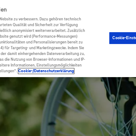
ien
Website zu verbessern. Dazu gehören technisch
arteten Qualität und Sicherheit zur Verfügung
eßlich anonymisiert weiterverarbeitet. Zusätzlich
ebsite genutzt wird (Performance-Messungen)
Cookie-Einst
en
Arzneimittel
Diagnostik
Funktionalitäten und Personalisierungen bereit zu
(4) für Targeting- und Marketingzwecke. Indem Sie
nd der damit einhergehenden Datenverarbeitung zu,
was die Nutzung von Browser-Informationen und IP-
itere Informationen, Einstellungsmöglichkeiten
ellungen".
Cookie-/Datenschutzerklärung
ionen
Arzneimittel
atient:innen
Arzneimittel A-Z
rankheiten
Roche Pipeline
orge
Roche Fachportal