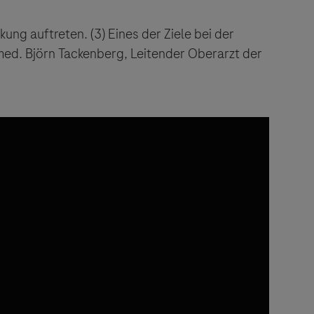
kung auftreten. (
3)
Eines der Ziele bei der
. med. Björn Tackenberg, Leitender Oberarzt der