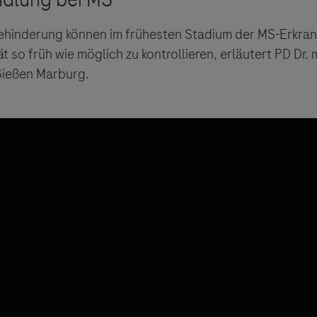
Behinderung können im frühesten Stadium der MS-Erkran
ät so früh wie möglich zu kontrollieren, erläutert PD Dr
 Gießen Marburg.