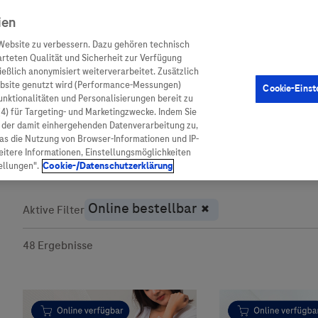
ien
Website zu verbessern. Dazu gehören technisch
arteten Qualität und Sicherheit zur Verfügung
eßlich anonymisiert weiterverarbeitet. Zusätzlich
ebsite genutzt wird (Performance-Messungen)
Cookie-Einst
en
Arzneimittel
Diagnostik
Funktionalitäten und Personalisierungen bereit zu
(4) für Targeting- und Marketingzwecke. Indem Sie
nd der damit einhergehenden Datenverarbeitung zu,
was die Nutzung von Browser-Informationen und IP-
itere Informationen, Einstellungsmöglichkeiten
ellungen".
Cookie-/Datenschutzerklärung
ionen
Arzneimittel
Aktive Filter
atient:innen
Arzneimittel A-Z
48
Ergebnisse
rankheiten
Roche Pipeline
orge
Roche Fachportal