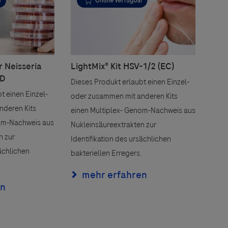
 angeboten.
es Dritter
tionen und