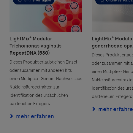
ebsites Dritter werden im Sinne des Servicegedankens
sgeber äußert keine Meinung über den Inhalt von Websit
 ausdrücklich jegliche Verantwortung für Drittinforma
deren Verwendung ab.