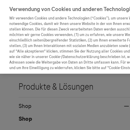
Verwendung von Cookies und anderen Technolog
Wir verwenden Cookies und andere Technologien (“Cookies”), um unsere 
notwendige Cookies, damit wir Ihnen unsere Website in der von Ihnen erw
stellen können. Die für diesen Zweck verarbeiteten Daten werden ausschli
möchten wir gerne Cookies verwenden, (1) um zu erfahren, wie unsere W
Unternehmen
Innovation
Patienteninformation
einschließlich seitenübergreifender Statistiken, (2) um Ihnen erweiterte 
stellen, (3) um Ihnen Interaktionen mit sozialen Medien anzubieten sowie 
auf "Alle akzeptieren" klicken, stimmen Sie der Nutzung aller Cookies u
wie sie näher in unserer Cookie-/Datenschutzerklärung beschrieben ist, 
Adressen sowie die Weitergabe von Daten an Dritte umfassen kann. Für we
und um Ihre Einwilligung zu widerrufen, klicken Sie bitte auf "Cookie-Einst
Unternehmen
Innovation
Patienteninformat
Wer wir sind
Forschung
Unser Service für P
Was uns antreibt
Personalisierte Medizin
Informationen zu K
Shop
Unsere Standorte
Digitalisierung
Diagnostik ist Vors