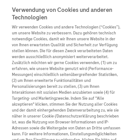
Verwendung von Cookies und anderen
Technologien
Wir verwenden Cookies und andere Technologien (“Cookies”),
Unternehmen
um unsere Website zu verbessern. Dazu gehören technisch
notwendige Cookies, damit wir Ihnen unsere Website in der
Innovation
von Ihnen erwarteten Qualität und Sicherheit zur Verfügung
stellen können. Die für diesen Zweck verarbeiteten Daten
Übersicht
Patienteninformati
werden ausschließlich anonymisiert weiterverarbeitet.
Übersicht
Arzneimittel
Zusätzlich möchten wir gerne Cookies verwenden, (1) um zu
Wer wir sind
erfahren, wie unsere Website genutzt wird (Performance-
Übersicht
Diagnostik
Messungen) einschließlich seitenübergreifender Statistiken,
Forschung
Übersicht
(2) um Ihnen erweiterte Funktionalitäten und
Was uns antreibt
Unser Service für Pat
Personalisierungen bereit zu stellen, (3) um Ihnen
Personalisierte Mediz
Interaktionen mit sozialen Medien anzubieten sowie (4) für
Kontakt
Arzneimittel A-Z
Unsere Standorte
Targeting- und Marketingzwecke. Indem Sie auf "Alle
Informationen zu Kra
Presse
akzeptieren" klicken, stimmen Sie der Nutzung aller Cookies
Digitalisierung
und der damit einhergehenden Datenverarbeitung zu, wie sie
Roche Pipeline
Roche Stories
Karriere
näher in unserer Cookie-/Datenschutzerklärung beschrieben
Diagnostik ist Vorsor
Blog Zukunftslabor
ist, was die Nutzung von Browser-Informationen und IP-
Roche Fachportal
Events
Adressen sowie die Weitergabe von Daten an Dritte umfassen
Klinische Studien
kann. Für weitere Informationen, Einstellungsmöglichkeiten