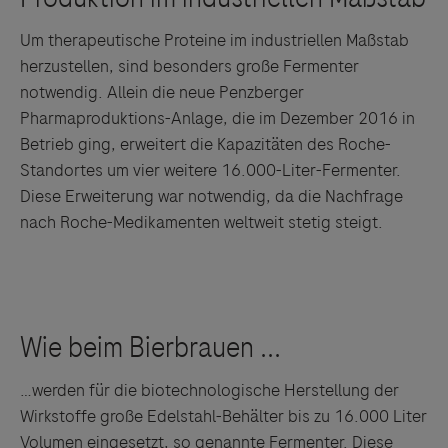
Um therapeutische Proteine im industriellen Maßstab
herzustellen, sind besonders große Fermenter
Links zu Websites Dritter werden im Sinne des
notwendig. Allein die neue Penzberger
Servicegedankens angeboten. Der Herausgeber äußert
Pharmaproduktions-Anlage, die im Dezember 2016 in
keine Meinung über den Inhalt von Websites Dritter und
Betrieb ging, erweitert die Kapazitäten des Roche-
lehnt ausdrücklich jegliche Verantwortung für
Standortes um vier weitere 16.000-Liter-Fermenter.
Drittinformationen und deren Verwendung ab.
Diese Erweiterung war notwendig, da die Nachfrage
nach Roche-Medikamenten weltweit stetig steigt.
…werden für die biotechnologische Herstellung der
Wirkstoffe große Edelstahl-Behälter bis zu 16.000 Liter
Volumen eingesetzt, so genannte Fermenter. Diese