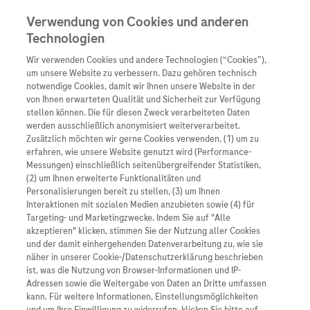
Verwendung von Cookies und anderen
Technologien
Wir verwenden Cookies und andere Technologien (“Cookies”),
Unternehmen
um unsere Website zu verbessern. Dazu gehören technisch
notwendige Cookies, damit wir Ihnen unsere Website in der
Innovation
von Ihnen erwarteten Qualität und Sicherheit zur Verfügung
stellen können. Die für diesen Zweck verarbeiteten Daten
Übersicht
Patienteninformati
werden ausschließlich anonymisiert weiterverarbeitet.
Übersicht
Arzneimittel
Zusätzlich möchten wir gerne Cookies verwenden, (1) um zu
Wer wir sind
erfahren, wie unsere Website genutzt wird (Performance-
Übersicht
Diagnostik
Messungen) einschließlich seitenübergreifender Statistiken,
Forschung
Übersicht
(2) um Ihnen erweiterte Funktionalitäten und
Was uns antreibt
Unser Service für Pat
Personalisierungen bereit zu stellen, (3) um Ihnen
Personalisierte Mediz
Interaktionen mit sozialen Medien anzubieten sowie (4) für
Kontakt
Arzneimittel A-Z
Unsere Standorte
Targeting- und Marketingzwecke. Indem Sie auf "Alle
Informationen zu Kra
Presse
akzeptieren" klicken, stimmen Sie der Nutzung aller Cookies
Digitalisierung
und der damit einhergehenden Datenverarbeitung zu, wie sie
Roche Pipeline
Roche Stories
Karriere
näher in unserer Cookie-/Datenschutzerklärung beschrieben
Diagnostik ist Vorsor
Blog Zukunftslabor
ist, was die Nutzung von Browser-Informationen und IP-
Roche Fachportal
Events
Adressen sowie die Weitergabe von Daten an Dritte umfassen
Klinische Studien
kann. Für weitere Informationen, Einstellungsmöglichkeiten