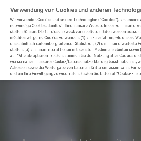
Verwendung von Cookies und anderen Technolog
Wir verwenden Cookies und andere Technologien (“Cookies”), um unsere 
notwendige Cookies, damit wir Ihnen unsere Website in der von Ihnen erw
stellen können. Die für diesen Zweck verarbeiteten Daten werden ausschli
möchten wir gerne Cookies verwenden, (1) um zu erfahren, wie unsere W
Unternehmen
Innovation
Patienteninformation
einschließlich seitenübergreifender Statistiken, (2) um Ihnen erweiterte 
stellen, (3) um Ihnen Interaktionen mit sozialen Medien anzubieten sowie 
auf "Alle akzeptieren" klicken, stimmen Sie der Nutzung aller Cookies u
wie sie näher in unserer Cookie-/Datenschutzerklärung beschrieben ist, 
Adressen sowie die Weitergabe von Daten an Dritte umfassen kann. Für we
und um Ihre Einwilligung zu widerrufen, klicken Sie bitte auf "Cookie-Einst
Unternehmen
Innovation
Patienteninformat
Wer wir sind
Forschung
Unser Service für P
Was uns antreibt
Personalisierte Medizin
Informationen zu K
Unsere Standorte
Digitalisierung
Diagnostik ist Vors