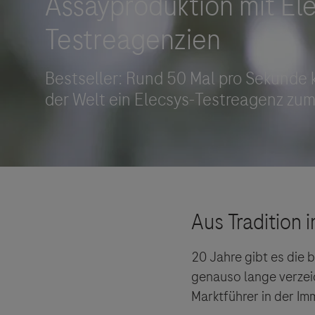
Roche Stories
Blog Zukunftslabor
Klinische Studien
Events
Podcast
20 Jahre gibt es die 
genauso lange verzei
Marktführer in der Im