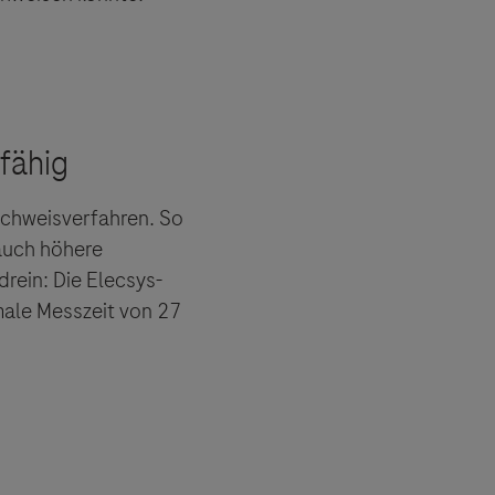
achweisverfahren. So
auch höhere
 angeboten.
drein: Die Elecsys-
es Dritter
male Messzeit von 27
tionen und