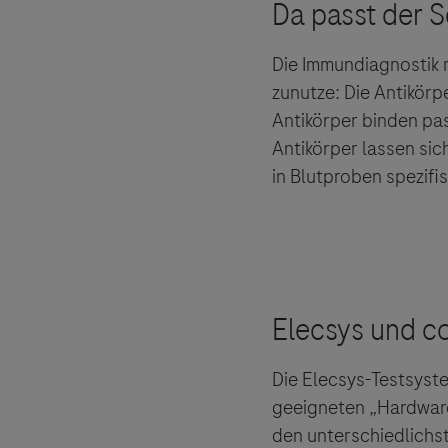
Die Immundiagnostik 
zunutze: Die Antikör
Antikörper binden pas
Antikörper lassen sic
in Blutproben spezif
Die Elecsys-Testsyst
geeigneten „Hardware
den unterschiedlichs