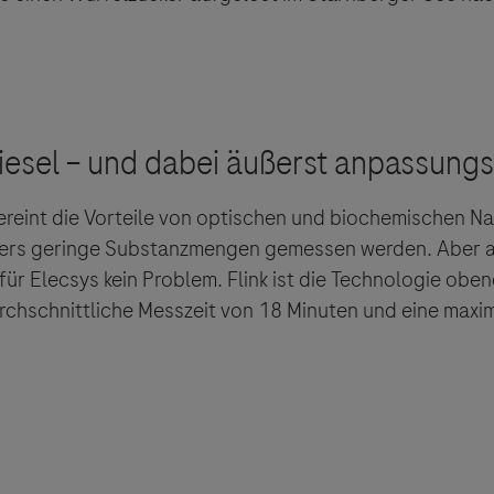
vereint die Vorteile von optischen und biochemischen N
ers geringe Substanzmengen gemessen werden. Aber 
ebsites Dritter werden im Sinne des Servicegedankens
für Elecsys kein Problem. Flink ist die Technologie oben
sgeber äußert keine Meinung über den Inhalt von Websit
rchschnittliche Messzeit von 18 Minuten und eine maxi
 ausdrücklich jegliche Verantwortung für Drittinforma
deren Verwendung ab.