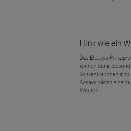
Das Elecsys-Prinzip 
können damit besond
Links zu W
Konzentrationen sind 
Der Herau
Assays haben eine du
und lehnt
Minuten.