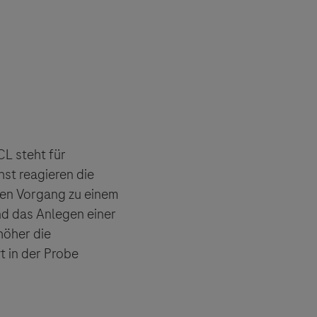
CL steht für
st reagieren die
ten Vorgang zu einem
nd das Anlegen einer
höher die
t in der Probe