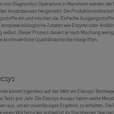
on von Diagnostics Operations in Mannheim werden die 
ßen Ansatzkesseln hergestellt. Die Produktionsmitarbe
stoffe ein und mischen sie. Einfache Ausgangsstoffe
, komplexe biologische Zutaten wie Enzyme oder Antikö
 selbst. Dieser Prozess dauert je nach Mischung wenig
 kontinuierliche Qualitätskontrolle inbegriffen.
nde kommt irgendwo auf der Welt ein Elecsys-Testreage
rde Tests pro Jahr. Die Elecsys-Assays haben weite Mess
en aus, um ein zuverlässiges Ergebnis zu erhalten. Die
 sie einen Würfelzucker aufgelöst im Starnberger See na