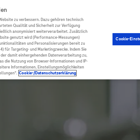
ien
Website zu verbessern. Dazu gehören technisch
arteten Qualität und Sicherheit zur Verfügung
eßlich anonymisiert weiterverarbeitet. Zusätzlich
ebsite genutzt wird (Performance-Messungen)
Cookie-Einst
en
Arzneimittel
Diagnostik
Funktionalitäten und Personalisierungen bereit zu
(4) für Targeting- und Marketingzwecke. Indem Sie
nd der damit einhergehenden Datenverarbeitung zu,
was die Nutzung von Browser-Informationen und IP-
itere Informationen, Einstellungsmöglichkeiten
ellungen".
Cookie-/Datenschutzerklärung
ionen
Arzneimittel
atient:innen
Arzneimittel A-Z
rankheiten
Roche Pipeline
orge
Roche Fachportal