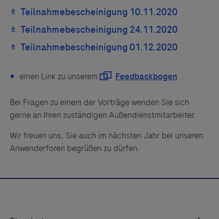
Links zu Websites Dritter werden im Sinne des
Servicegedankens angeboten. Der Herausgeber äußert
keine Meinung über den Inhalt von Websites Dritter und
lehnt ausdrücklich jegliche Verantwortung für
einen Link zu unserem
Drittinformationen und deren Verwendung ab.
Bei Fragen zu einem der Vorträge wenden Sie sich
gerne an Ihren zuständigen Außendienstmitarbeiter.
Wir freuen uns, Sie auch im nächsten Jahr bei unseren
Anwenderforen begrüßen zu dürfen.