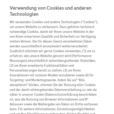
Verwendung von Cookies und anderen
Technologien
Wir verwenden Cookies und andere Technologien (“Cookies”),
Unternehmen
um unsere Website zu verbessern. Dazu gehören technisch
notwendige Cookies, damit wir Ihnen unsere Website in der
Innovation
von Ihnen erwarteten Qualität und Sicherheit zur Verfügung
stellen können. Die für diesen Zweck verarbeiteten Daten
Übersicht
Patienteninformati
werden ausschließlich anonymisiert weiterverarbeitet.
Übersicht
Arzneimittel
Zusätzlich möchten wir gerne Cookies verwenden, (1) um zu
Wer wir sind
erfahren, wie unsere Website genutzt wird (Performance-
Übersicht
Diagnostik
Messungen) einschließlich seitenübergreifender Statistiken,
Forschung
Übersicht
(2) um Ihnen erweiterte Funktionalitäten und
Was uns antreibt
Unser Service für Pat
Personalisierungen bereit zu stellen, (3) um Ihnen
Personalisierte Mediz
Interaktionen mit sozialen Medien anzubieten sowie (4) für
Kontakt
Arzneimittel A-Z
Unsere Standorte
Targeting- und Marketingzwecke. Indem Sie auf "Alle
Informationen zu Kra
Presse
akzeptieren" klicken, stimmen Sie der Nutzung aller Cookies
Digitalisierung
und der damit einhergehenden Datenverarbeitung zu, wie sie
Roche Pipeline
Roche Stories
Karriere
näher in unserer Cookie-/Datenschutzerklärung beschrieben
Diagnostik ist Vorsor
Blog Zukunftslabor
ist, was die Nutzung von Browser-Informationen und IP-
Roche Fachportal
Events
Adressen sowie die Weitergabe von Daten an Dritte umfassen
Klinische Studien
kann. Für weitere Informationen, Einstellungsmöglichkeiten