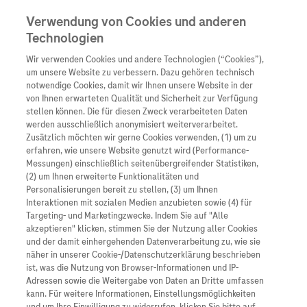
Verwendung von Cookies und anderen
Technologien
Wir verwenden Cookies und andere Technologien (“Cookies”),
Unternehmen
um unsere Website zu verbessern. Dazu gehören technisch
notwendige Cookies, damit wir Ihnen unsere Website in der
Innovation
von Ihnen erwarteten Qualität und Sicherheit zur Verfügung
stellen können. Die für diesen Zweck verarbeiteten Daten
Übersicht
Patienteninformati
werden ausschließlich anonymisiert weiterverarbeitet.
Übersicht
Arzneimittel
Zusätzlich möchten wir gerne Cookies verwenden, (1) um zu
Wer wir sind
erfahren, wie unsere Website genutzt wird (Performance-
Übersicht
Diagnostik
Messungen) einschließlich seitenübergreifender Statistiken,
Forschung
Übersicht
(2) um Ihnen erweiterte Funktionalitäten und
Was uns antreibt
Unser Service für Pat
Personalisierungen bereit zu stellen, (3) um Ihnen
Personalisierte Mediz
Interaktionen mit sozialen Medien anzubieten sowie (4) für
Kontakt
Arzneimittel A-Z
Unsere Standorte
Targeting- und Marketingzwecke. Indem Sie auf "Alle
Informationen zu Kra
Presse
akzeptieren" klicken, stimmen Sie der Nutzung aller Cookies
Digitalisierung
und der damit einhergehenden Datenverarbeitung zu, wie sie
Roche Pipeline
Roche Stories
Karriere
näher in unserer Cookie-/Datenschutzerklärung beschrieben
Diagnostik ist Vorsor
Blog Zukunftslabor
ist, was die Nutzung von Browser-Informationen und IP-
Roche Fachportal
Events
Adressen sowie die Weitergabe von Daten an Dritte umfassen
Klinische Studien
kann. Für weitere Informationen, Einstellungsmöglichkeiten