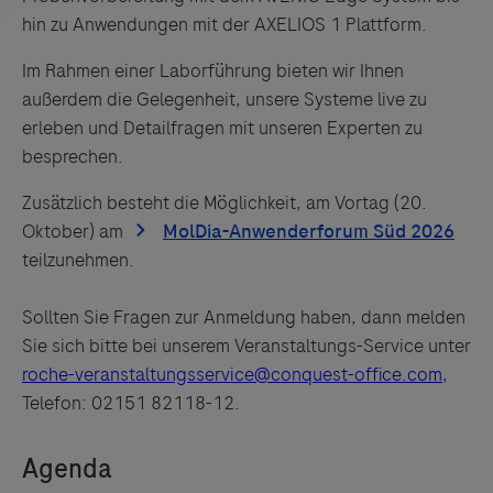
hin zu Anwendungen mit der AXELIOS 1 Plattform.
Im Rahmen einer Laborführung bieten wir Ihnen
außerdem die Gelegenheit, unsere Systeme live zu
erleben und Detailfragen mit unseren Experten zu
besprechen.
Zusätzlich besteht die Möglichkeit, am Vortag (20.
Oktober) am
teilzunehmen.
Links zu Websites Dritter werden im Sinne des
Sollten Sie Fragen zur Anmeldung haben, dann melden
Servicegedankens angeboten. Der Herausgeber äußert
Sie sich bitte bei unserem Veranstaltungs-Service unter
keine Meinung über den Inhalt von Websites Dritter und
roche-veranstaltungsservice@conquest-office.com
,
lehnt ausdrücklich jegliche Verantwortung für
Telefon: 02151 82118-12.
Drittinformationen und deren Verwendung ab.