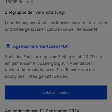
18055 Rostock
Zielgruppe der Veranstaltung:
Laborleitung und Ärzte aus Krankenhäusern, Unikliniken
und niedergelassenen Laboren sowie Interessierte
Nach den Fachvorträgen am Freitag ist ab 19:00 Uhr
ein gemeinsamer Spaziergang zum Abendessen
geplant. Alternativ kann ein Taxi-Transfer von der
Links zu Websites Dritter werden im Sinne des
Lobby des Hotels genutzt werden.
Servicegedankens angeboten. Der Herausgeber äußert
keine Meinung über den Inhalt von Websites Dritter und
lehnt ausdrücklich jegliche Verantwortung für
Drittinformationen und deren Verwendung ab.
Anmeldeschluss:
11. September
2024