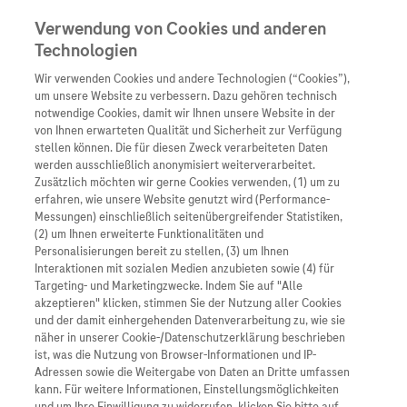
Verwendung von Cookies und anderen
Technologien
Wir verwenden Cookies und andere Technologien (“Cookies”),
Unternehmen
um unsere Website zu verbessern. Dazu gehören technisch
notwendige Cookies, damit wir Ihnen unsere Website in der
Innovation
von Ihnen erwarteten Qualität und Sicherheit zur Verfügung
stellen können. Die für diesen Zweck verarbeiteten Daten
Übersicht
Patienteninformati
werden ausschließlich anonymisiert weiterverarbeitet.
Übersicht
Arzneimittel
Zusätzlich möchten wir gerne Cookies verwenden, (1) um zu
Wer wir sind
erfahren, wie unsere Website genutzt wird (Performance-
Übersicht
Diagnostik
Messungen) einschließlich seitenübergreifender Statistiken,
Forschung
Übersicht
(2) um Ihnen erweiterte Funktionalitäten und
Was uns antreibt
Unser Service für Pat
Personalisierungen bereit zu stellen, (3) um Ihnen
Personalisierte Mediz
Interaktionen mit sozialen Medien anzubieten sowie (4) für
Kontakt
Arzneimittel A-Z
Unsere Standorte
Targeting- und Marketingzwecke. Indem Sie auf "Alle
Informationen zu Kra
Presse
akzeptieren" klicken, stimmen Sie der Nutzung aller Cookies
Digitalisierung
und der damit einhergehenden Datenverarbeitung zu, wie sie
Roche Pipeline
Roche Stories
Karriere
näher in unserer Cookie-/Datenschutzerklärung beschrieben
Diagnostik ist Vorsor
Blog Zukunftslabor
ist, was die Nutzung von Browser-Informationen und IP-
Roche Fachportal
Events
Adressen sowie die Weitergabe von Daten an Dritte umfassen
Klinische Studien
kann. Für weitere Informationen, Einstellungsmöglichkeiten