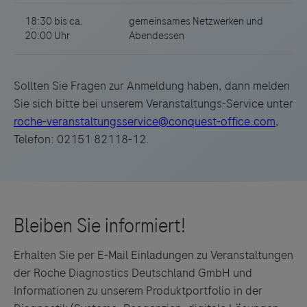
Links zu Websites Dritter werden im Sinne des
Sollten Sie Fragen zur Anmeldung haben, dann melden
Servicegedankens angeboten. Der Herausgeber äußert
Sie sich bitte bei unserem Veranstaltungs-Service unter
keine Meinung über den Inhalt von Websites Dritter und
roche-veranstaltungsservice@conquest-office.com
,
lehnt ausdrücklich jegliche Verantwortung für
Telefon: 02151 82118-12.
Drittinformationen und deren Verwendung ab.
Erhalten Sie per E-Mail Einladungen zu Veranstaltungen
der Roche Diagnostics Deutschland GmbH und
Informationen zu unserem Produktportfolio in der