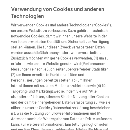
Verwendung von Cookies und anderen
Technologien
Wir verwenden Cookies und andere Technologien (“Cookies”),
Unternehmen
um unsere Website zu verbessern. Dazu gehören technisch
notwendige Cookies, damit wir Ihnen unsere Website in der
Innovation
von Ihnen erwarteten Qualität und Sicherheit zur Verfügung
stellen können. Die für diesen Zweck verarbeiteten Daten
Übersicht
Patienteninformati
werden ausschließlich anonymisiert weiterverarbeitet.
Übersicht
Arzneimittel
Zusätzlich möchten wir gerne Cookies verwenden, (1) um zu
Wer wir sind
erfahren, wie unsere Website genutzt wird (Performance-
Übersicht
Diagnostik
Messungen) einschließlich seitenübergreifender Statistiken,
Forschung
Übersicht
(2) um Ihnen erweiterte Funktionalitäten und
Was uns antreibt
Unser Service für Pat
Personalisierungen bereit zu stellen, (3) um Ihnen
Personalisierte Mediz
Interaktionen mit sozialen Medien anzubieten sowie (4) für
Kontakt
Arzneimittel A-Z
Unsere Standorte
Targeting- und Marketingzwecke. Indem Sie auf "Alle
Informationen zu Kra
Presse
akzeptieren" klicken, stimmen Sie der Nutzung aller Cookies
Digitalisierung
und der damit einhergehenden Datenverarbeitung zu, wie sie
Roche Pipeline
Roche Stories
Karriere
näher in unserer Cookie-/Datenschutzerklärung beschrieben
Diagnostik ist Vorsor
Blog Zukunftslabor
ist, was die Nutzung von Browser-Informationen und IP-
Roche Fachportal
Events
Adressen sowie die Weitergabe von Daten an Dritte umfassen
Klinische Studien
kann. Für weitere Informationen, Einstellungsmöglichkeiten