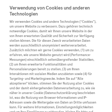
Verwendung von Cookies und anderen
Technologien
Wir verwenden Cookies und andere Technologien (“Cookies”),
Unternehmen
um unsere Website zu verbessern. Dazu gehören technisch
notwendige Cookies, damit wir Ihnen unsere Website in der
Innovation
von Ihnen erwarteten Qualität und Sicherheit zur Verfügung
stellen können. Die für diesen Zweck verarbeiteten Daten
Übersicht
Patienteninformati
werden ausschließlich anonymisiert weiterverarbeitet.
Übersicht
Arzneimittel
Zusätzlich möchten wir gerne Cookies verwenden, (1) um zu
Wer wir sind
erfahren, wie unsere Website genutzt wird (Performance-
Übersicht
Diagnostik
Messungen) einschließlich seitenübergreifender Statistiken,
Forschung
Übersicht
(2) um Ihnen erweiterte Funktionalitäten und
Was uns antreibt
Unser Service für Pat
Personalisierungen bereit zu stellen, (3) um Ihnen
Personalisierte Mediz
Interaktionen mit sozialen Medien anzubieten sowie (4) für
Kontakt
Arzneimittel A-Z
Unsere Standorte
Targeting- und Marketingzwecke. Indem Sie auf "Alle
Informationen zu Kra
Presse
akzeptieren" klicken, stimmen Sie der Nutzung aller Cookies
Digitalisierung
und der damit einhergehenden Datenverarbeitung zu, wie sie
Roche Pipeline
Roche Stories
Karriere
näher in unserer Cookie-/Datenschutzerklärung beschrieben
Diagnostik ist Vorsor
Blog Zukunftslabor
ist, was die Nutzung von Browser-Informationen und IP-
Roche Fachportal
Events
Adressen sowie die Weitergabe von Daten an Dritte umfassen
Unsere neu aufgelegte Webinarserie
Klinische Studien
kann. Für weitere Informationen, Einstellungsmöglichkeiten
Präzisionsonkologie im Fokus bietet fundierte Updates