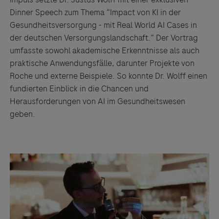
Dinner Speech zum Thema “Impact von KI in der
Gesundheitsversorgung - mit Real World AI Cases in
der deutschen Versorgungslandschaft.“ Der Vortrag
umfasste sowohl akademische Erkenntnisse als auch
praktische Anwendungsfälle, darunter Projekte von
Links zu Websites Dritter werden im Sinne des
Roche und externe Beispiele. So konnte Dr. Wolff einen
Servicegedankens angeboten. Der Herausgeber äußert
fundierten Einblick in die Chancen und
keine Meinung über den Inhalt von Websites Dritter und
Herausforderungen von AI im Gesundheitswesen
lehnt ausdrücklich jegliche Verantwortung für
geben.
Drittinformationen und deren Verwendung ab.