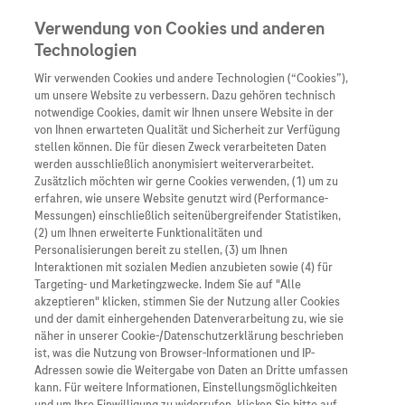
Verwendung von Cookies und anderen
Technologien
Wir verwenden Cookies und andere Technologien (“Cookies”),
Unternehmen
um unsere Website zu verbessern. Dazu gehören technisch
notwendige Cookies, damit wir Ihnen unsere Website in der
Innovation
von Ihnen erwarteten Qualität und Sicherheit zur Verfügung
stellen können. Die für diesen Zweck verarbeiteten Daten
Übersicht
Patienteninformati
werden ausschließlich anonymisiert weiterverarbeitet.
Übersicht
Arzneimittel
Zusätzlich möchten wir gerne Cookies verwenden, (1) um zu
Wer wir sind
erfahren, wie unsere Website genutzt wird (Performance-
Übersicht
Diagnostik
Messungen) einschließlich seitenübergreifender Statistiken,
Forschung
Übersicht
(2) um Ihnen erweiterte Funktionalitäten und
Was uns antreibt
Unser Service für Pat
Personalisierungen bereit zu stellen, (3) um Ihnen
Personalisierte Mediz
Interaktionen mit sozialen Medien anzubieten sowie (4) für
Kontakt
Arzneimittel A-Z
Unsere Standorte
Targeting- und Marketingzwecke. Indem Sie auf "Alle
Informationen zu Kra
Presse
akzeptieren" klicken, stimmen Sie der Nutzung aller Cookies
Digitalisierung
und der damit einhergehenden Datenverarbeitung zu, wie sie
Roche Pipeline
Roche Stories
Karriere
näher in unserer Cookie-/Datenschutzerklärung beschrieben
Diagnostik ist Vorsor
Blog Zukunftslabor
ist, was die Nutzung von Browser-Informationen und IP-
Roche Fachportal
Events
Adressen sowie die Weitergabe von Daten an Dritte umfassen
Klinische Studien
kann. Für weitere Informationen, Einstellungsmöglichkeiten