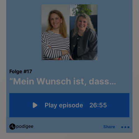
Links zu Websites Dritter werden im Sinne des
Servicegedankens angeboten. Der Herausgeber äußert
keine Meinung über den Inhalt von Websites Dritter und
lehnt ausdrücklich jegliche Verantwortung für
Drittinformationen und deren Verwendung ab.