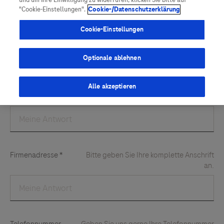
und um Ihre Einwilligung zu widerrufen, klicken Sie bitte auf
Vigilanz-Training
Podcast
"Cookie-Einstellungen".
Cookie-/Datenschutzerklärung
Cookie-Einstellungen
Optionale ablehnen
Alle akzeptieren