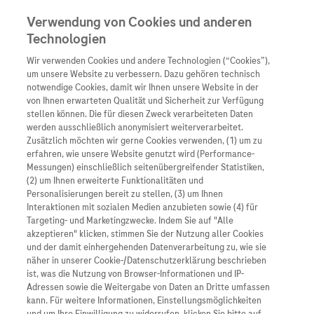
Verwendung von Cookies und anderen
Technologien
Wir verwenden Cookies und andere Technologien (“Cookies”),
Unternehmen
um unsere Website zu verbessern. Dazu gehören technisch
notwendige Cookies, damit wir Ihnen unsere Website in der
Innovation
von Ihnen erwarteten Qualität und Sicherheit zur Verfügung
stellen können. Die für diesen Zweck verarbeiteten Daten
Übersicht
Patienteninformati
werden ausschließlich anonymisiert weiterverarbeitet.
Übersicht
Arzneimittel
Zusätzlich möchten wir gerne Cookies verwenden, (1) um zu
Wer wir sind
erfahren, wie unsere Website genutzt wird (Performance-
Übersicht
Diagnostik
Messungen) einschließlich seitenübergreifender Statistiken,
Forschung
Übersicht
(2) um Ihnen erweiterte Funktionalitäten und
Was uns antreibt
Unser Service für Pat
Personalisierungen bereit zu stellen, (3) um Ihnen
Personalisierte Mediz
Interaktionen mit sozialen Medien anzubieten sowie (4) für
Kontakt
Arzneimittel A-Z
Unsere Standorte
Targeting- und Marketingzwecke. Indem Sie auf "Alle
Informationen zu Kra
Presse
akzeptieren" klicken, stimmen Sie der Nutzung aller Cookies
Digitalisierung
und der damit einhergehenden Datenverarbeitung zu, wie sie
Roche Pipeline
Roche Stories
Karriere
näher in unserer Cookie-/Datenschutzerklärung beschrieben
Diagnostik ist Vorsor
Blog Zukunftslabor
ist, was die Nutzung von Browser-Informationen und IP-
Roche Fachportal
Events
Adressen sowie die Weitergabe von Daten an Dritte umfassen
Klinische Studien
kann. Für weitere Informationen, Einstellungsmöglichkeiten