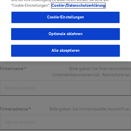
und um Ihre Einwilligung zu widerrufen, klicken Sie bitte auf
Vigilanz-Training
Podcast
"Cookie-Einstellungen".
Cookie-/Datenschutzerklärung
Cookie-Einstellungen
Optionale ablehnen
Alle akzeptieren