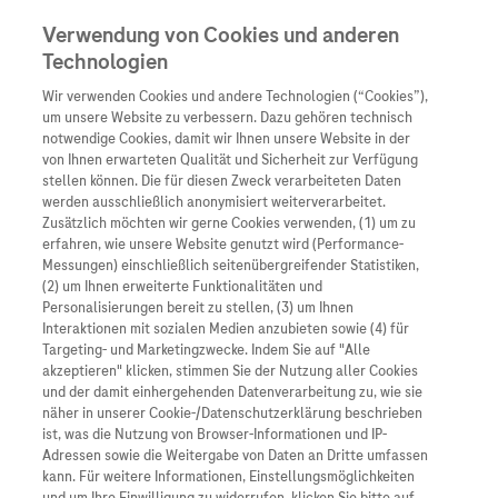
Verwendung von Cookies und anderen
Technologien
Wir verwenden Cookies und andere Technologien (“Cookies”),
Unternehmen
um unsere Website zu verbessern. Dazu gehören technisch
notwendige Cookies, damit wir Ihnen unsere Website in der
Innovation
von Ihnen erwarteten Qualität und Sicherheit zur Verfügung
stellen können. Die für diesen Zweck verarbeiteten Daten
Übersicht
Patienteninformati
werden ausschließlich anonymisiert weiterverarbeitet.
Übersicht
Arzneimittel
Zusätzlich möchten wir gerne Cookies verwenden, (1) um zu
Wer wir sind
erfahren, wie unsere Website genutzt wird (Performance-
Übersicht
Diagnostik
Messungen) einschließlich seitenübergreifender Statistiken,
Forschung
Übersicht
(2) um Ihnen erweiterte Funktionalitäten und
Was uns antreibt
Unser Service für Pat
Personalisierungen bereit zu stellen, (3) um Ihnen
Personalisierte Mediz
Interaktionen mit sozialen Medien anzubieten sowie (4) für
Kontakt
Arzneimittel A-Z
Unsere Standorte
Targeting- und Marketingzwecke. Indem Sie auf "Alle
Informationen zu Kra
Presse
akzeptieren" klicken, stimmen Sie der Nutzung aller Cookies
Digitalisierung
und der damit einhergehenden Datenverarbeitung zu, wie sie
Roche Pipeline
Roche Stories
Karriere
näher in unserer Cookie-/Datenschutzerklärung beschrieben
Diagnostik ist Vorsor
Blog Zukunftslabor
ist, was die Nutzung von Browser-Informationen und IP-
Roche Fachportal
Events
Adressen sowie die Weitergabe von Daten an Dritte umfassen
Klinische Studien
kann. Für weitere Informationen, Einstellungsmöglichkeiten