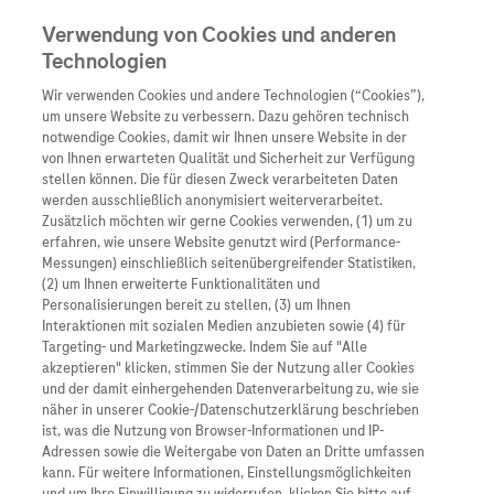
Verwendung von Cookies und anderen
Technologien
Wir verwenden Cookies und andere Technologien (“Cookies”),
Unternehmen
um unsere Website zu verbessern. Dazu gehören technisch
notwendige Cookies, damit wir Ihnen unsere Website in der
Innovation
von Ihnen erwarteten Qualität und Sicherheit zur Verfügung
stellen können. Die für diesen Zweck verarbeiteten Daten
Übersicht
Patienteninformati
werden ausschließlich anonymisiert weiterverarbeitet.
Übersicht
Arzneimittel
Zusätzlich möchten wir gerne Cookies verwenden, (1) um zu
Wer wir sind
erfahren, wie unsere Website genutzt wird (Performance-
Übersicht
Diagnostik
Messungen) einschließlich seitenübergreifender Statistiken,
Forschung
Übersicht
(2) um Ihnen erweiterte Funktionalitäten und
Was uns antreibt
Unser Service für Pat
Personalisierungen bereit zu stellen, (3) um Ihnen
Personalisierte Mediz
Interaktionen mit sozialen Medien anzubieten sowie (4) für
Kontakt
Arzneimittel A-Z
Unsere Standorte
Targeting- und Marketingzwecke. Indem Sie auf "Alle
Informationen zu Kra
Presse
akzeptieren" klicken, stimmen Sie der Nutzung aller Cookies
Digitalisierung
und der damit einhergehenden Datenverarbeitung zu, wie sie
Roche Pipeline
Roche Stories
Karriere
näher in unserer Cookie-/Datenschutzerklärung beschrieben
Diagnostik ist Vorsor
“Uns liegt eine grüne Stadt ebenso am Herzen wie
Blog Zukunftslabor
ist, was die Nutzung von Browser-Informationen und IP-
unser grüner Campus”, erklärt Martin Haag,
Roche Fachportal
Events
Adressen sowie die Weitergabe von Daten an Dritte umfassen
Klinische Studien
Werkleiter bei Roche in Mannheim und ergänzt: “Als
kann. Für weitere Informationen, Einstellungsmöglichkeiten