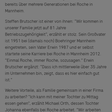
bereits über mehrere Generationen bei Roche in
Mannheim.
Steffen Brutscher ist einer von ihnen: “Wir kommen in
unserer Familie jetzt auf 81 Jahre
Betriebszugehörigkeit”, erzählt er stolz. Sein Großvater
ist 1951 bei (damals noch) Boehringer Mannheim
eingetreten, sein Vater Erwin 1987 und er selbst
startete seine Karriere bei Roche in Mannheim 2012.
“Einmal Roche, immer Roche, sozusagen.” Erwin
Brutscher ergänzt: “Dass ich mittlerweile über 35 Jahre
im Unternehmen bin, zeigt, dass es hier einfach gut
ist.”
Links zu Websites Dritter werden im Sinne des
Weitere Vorteile, als Familie gemeinsam in einer Firma
Servicegedankens angeboten. Der Herausgeber äußert
zu arbeiten? “Ich kann mit meiner Tochter zu Mittag
keine Meinung über den Inhalt von Websites Dritter und
essen gehen”, erzählt Michael Orth, dessen Tochter
lehnt ausdrücklich jegliche Verantwortung für
Johanna ebenfalls bei Roche arbeitet. “Wir arbeiten