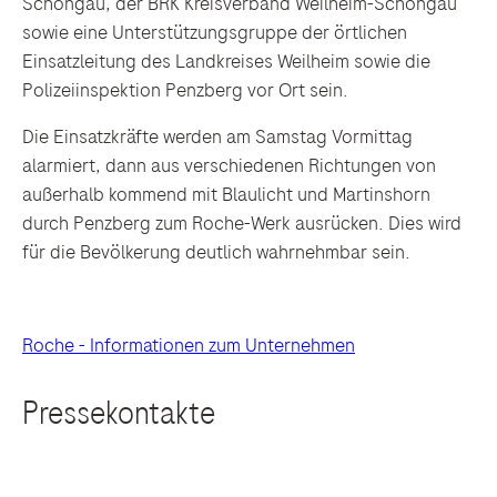
Schongau, der BRK Kreisverband Weilheim-Schongau
sowie eine Unterstützungsgruppe der örtlichen
Einsatzleitung des Landkreises Weilheim sowie die
Polizeiinspektion Penzberg vor Ort sein.
Die Einsatzkräfte werden am Samstag Vormittag
alarmiert, dann aus verschiedenen Richtungen von
außerhalb kommend mit Blaulicht und Martinshorn
durch Penzberg zum Roche-Werk ausrücken. Dies wird
für die Bevölkerung deutlich wahrnehmbar sein.
Links zu Websites Dritter werden im Sinne des
Servicegedankens angeboten. Der Herausgeber äußert
keine Meinung über den Inhalt von Websites Dritter und
lehnt ausdrücklich jegliche Verantwortung für
Roche - Informationen zum Unternehmen
Drittinformationen und deren Verwendung ab.