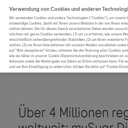
Verwendung von Cookies und anderen Technolog
Wir verwenden Cookies und andere Technologien (“Cookies”), um unsere 
notwendige Cookies, damit wir Ihnen unsere Website in der von Ihnen erw
stellen können. Die für diesen Zweck verarbeiteten Daten werden ausschli
möchten wir gerne Cookies verwenden, (1) um zu erfahren, wie unsere W
Unternehmen
Innovation
Patienteninformation
einschließlich seitenübergreifender Statistiken, (2) um Ihnen erweiterte 
stellen, (3) um Ihnen Interaktionen mit sozialen Medien anzubieten sowie 
auf "Alle akzeptieren" klicken, stimmen Sie der Nutzung aller Cookies u
wie sie näher in unserer Cookie-/Datenschutzerklärung beschrieben ist, 
Adressen sowie die Weitergabe von Daten an Dritte umfassen kann. Für we
und um Ihre Einwilligung zu widerrufen, klicken Sie bitte auf "Cookie-Einst
Unternehmen
Innovation
Patienteninformat
Wer wir sind
Forschung
Unser Service für P
Was uns antreibt
Personalisierte Medizin
Informationen zu K
Unsere Standorte
Digitalisierung
Diagnostik ist Vors