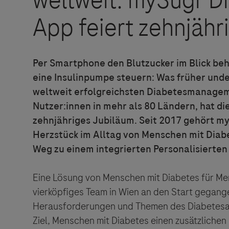
Roche Stories
Blog Zukunftslabor
Klinische Studien
Events
Per Smartphone den Blutzucker im Blick be
eine Insulinpumpe steuern: Was früher unden
Podcast
weltweit erfolgreichsten Diabetesmanageme
Nutzer:innen in mehr als 80 Ländern, hat di
zehnjähriges Jubiläum. Seit 2017 gehört myS
Herzstück im Alltag von Menschen mit Diabe
Weg zu einem integrierten Personalisierte
Eine Lösung von Menschen mit Diabetes für Mens
vierköpfiges Team in Wien an den Start gegange
Herausforderungen und Themen des Diabetesall
Ziel, Menschen mit Diabetes einen zusätzlichen