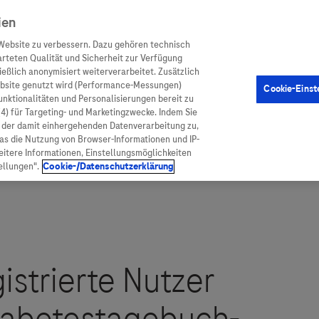
ien
Website zu verbessern. Dazu gehören technisch
arteten Qualität und Sicherheit zur Verfügung
eßlich anonymisiert weiterverarbeitet. Zusätzlich
ebsite genutzt wird (Performance-Messungen)
Cookie-Einst
en
Arzneimittel
Diagnostik
Funktionalitäten und Personalisierungen bereit zu
(4) für Targeting- und Marketingzwecke. Indem Sie
nd der damit einhergehenden Datenverarbeitung zu,
was die Nutzung von Browser-Informationen und IP-
itere Informationen, Einstellungsmöglichkeiten
ellungen".
Cookie-/Datenschutzerklärung
ionen
Arzneimittel
atient:innen
Arzneimittel A-Z
rankheiten
Roche Pipeline
orge
Roche Fachportal