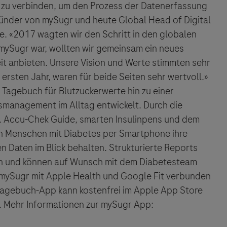
zu verbinden, um den Prozess der Datenerfassung
ründer von mySugr und heute Global Head of Digital
e. «2017 wagten wir den Schritt in den globalen
 mySugr war, wollten wir gemeinsam ein neues
t anbieten. Unsere Vision und Werte stimmten sehr
ersten Jahr, waren für beide Seiten sehr wertvoll.»
 Tagebuch für Blutzuckerwerte hin zu einer
smanagement im Alltag entwickelt. Durch die
. Accu-Chek Guide, smarten Insulinpens und dem
n Menschen mit Diabetes per Smartphone ihre
en Daten im Blick behalten. Strukturierte Reports
n und können auf Wunsch mit dem Diabetesteam
mySugr mit Apple Health und Google Fit verbunden
tagebuch-App kann kostenfrei im Apple App Store
 Mehr Informationen zur mySugr App:
ebsites Dritter werden im Sinne des Servicegedankens
sgeber äußert keine Meinung über den Inhalt von Websit