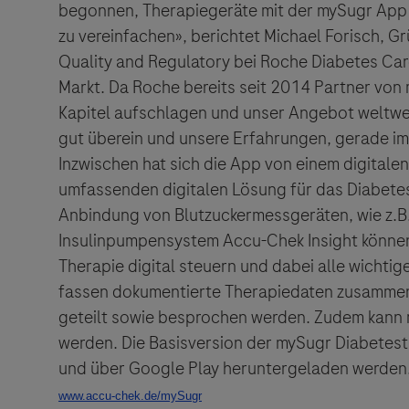
begonnen, Therapiegeräte mit der mySugr App 
zu vereinfachen», berichtet Michael Forisch, G
Quality and Regulatory bei Roche Diabetes Car
Markt. Da Roche bereits seit 2014 Partner von
Kapitel aufschlagen und unser Angebot weltwei
gut überein und unsere Erfahrungen, gerade im 
Inzwischen hat sich die App von einem digitalen
umfassenden digitalen Lösung für das Diabete
Anbindung von Blutzuckermessgeräten, wie z.B
Insulinpumpensystem Accu-Chek Insight könne
Therapie digital steuern und dabei alle wichtig
fassen dokumentierte Therapiedaten zusamme
geteilt sowie besprochen werden. Zudem kann 
werden. Die Basisversion der mySugr Diabetes
und über Google Play heruntergeladen werden.
Links zu W
Der Herau