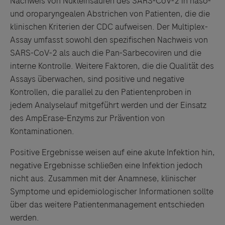
Nachweis von Nukleinsäuren des SARS-CoV-2 in naso-
Drittinformationen und deren Verwendung ab.
und oroparyngealen Abstrichen von Patienten, die die
klinischen Kriterien der CDC aufweisen. Der Multiplex-
Assay umfasst sowohl den spezifischen Nachweis von
SARS-CoV-2 als auch die Pan-Sarbecoviren und die
interne Kontrolle. Weitere Faktoren, die die Qualität des
Assays überwachen, sind positive und negative
Kontrollen, die parallel zu den Patientenproben in
jedem Analyselauf mitgeführt werden und der Einsatz
des AmpErase-Enzyms zur Prävention von
Kontaminationen.
Positive Ergebnisse weisen auf eine akute Infektion hin,
negative Ergebnisse schließen eine Infektion jedoch
nicht aus. Zusammen mit der Anamnese, klinischer
Symptome und epidemiologischer Informationen sollte
über das weitere Patientenmanagement entschieden
werden.