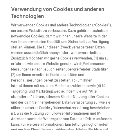
Verwendung von Cookies und anderen
Technologien
Wir verwenden Cookies und andere Technologien (“Cookies”),
Unternehmen
um unsere Website zu verbessern. Dazu gehören technisch
notwendige Cookies, damit wir Ihnen unsere Website in der
Innovation
von Ihnen erwarteten Qualität und Sicherheit zur Verfügung
stellen können. Die für diesen Zweck verarbeiteten Daten
Übersicht
Patienteninformati
werden ausschließlich anonymisiert weiterverarbeitet.
Übersicht
Arzneimittel
Zusätzlich möchten wir gerne Cookies verwenden, (1) um zu
Wer wir sind
erfahren, wie unsere Website genutzt wird (Performance-
Übersicht
Diagnostik
Messungen) einschließlich seitenübergreifender Statistiken,
Forschung
Übersicht
(2) um Ihnen erweiterte Funktionalitäten und
Was uns antreibt
Unser Service für Pat
Personalisierungen bereit zu stellen, (3) um Ihnen
Personalisierte Mediz
Interaktionen mit sozialen Medien anzubieten sowie (4) für
Kontakt
Arzneimittel A-Z
Unsere Standorte
Targeting- und Marketingzwecke. Indem Sie auf "Alle
Informationen zu Kra
Presse
akzeptieren" klicken, stimmen Sie der Nutzung aller Cookies
Digitalisierung
und der damit einhergehenden Datenverarbeitung zu, wie sie
Roche Pipeline
Roche Stories
Karriere
näher in unserer Cookie-/Datenschutzerklärung beschrieben
Diagnostik ist Vorsor
CE-IVD markierter cobas SARS-CoV-2-Test auf den
Blog Zukunftslabor
ist, was die Nutzung von Browser-Informationen und IP-
cobas 6800/8800 Systemen von Roche
Roche Fachportal
Events
Adressen sowie die Weitergabe von Daten an Dritte umfassen
Klinische Studien
kann. Für weitere Informationen, Einstellungsmöglichkeiten