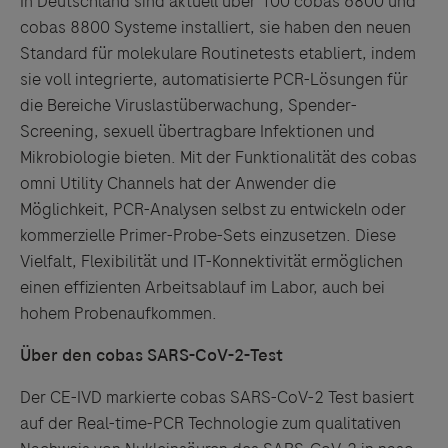
In Deutschland sind aktuell über 100 cobas 6800 und
cobas 8800 Systeme installiert, sie haben den neuen
Standard für molekulare Routinetests etabliert, indem
sie voll integrierte, automatisierte PCR-Lösungen für
die Bereiche Viruslastüberwachung, Spender-
Screening, sexuell übertragbare Infektionen und
Mikrobiologie bieten. Mit der Funktionalität des cobas
omni Utility Channels hat der Anwender die
Möglichkeit, PCR-Analysen selbst zu entwickeln oder
kommerzielle Primer-Probe-Sets einzusetzen. Diese
Vielfalt, Flexibilität und IT-Konnektivität ermöglichen
einen effizienten Arbeitsablauf im Labor, auch bei
hohem Probenaufkommen.
Links zu Websites Dritter werden im Sinne des
Über den cobas SARS-CoV-2-Test
Servicegedankens angeboten. Der Herausgeber äußert
Der CE-IVD markierte cobas SARS-CoV-2 Test basiert
keine Meinung über den Inhalt von Websites Dritter und
auf der Real-time-PCR Technologie zum qualitativen
lehnt ausdrücklich jegliche Verantwortung für