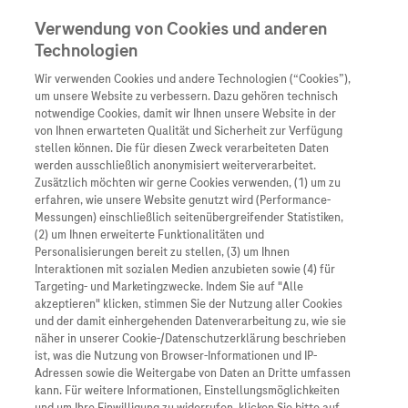
Verwendung von Cookies und anderen
Technologien
Wir verwenden Cookies und andere Technologien (“Cookies”),
Unternehmen
um unsere Website zu verbessern. Dazu gehören technisch
notwendige Cookies, damit wir Ihnen unsere Website in der
Innovation
von Ihnen erwarteten Qualität und Sicherheit zur Verfügung
stellen können. Die für diesen Zweck verarbeiteten Daten
Übersicht
Patienteninformati
werden ausschließlich anonymisiert weiterverarbeitet.
Übersicht
Arzneimittel
Zusätzlich möchten wir gerne Cookies verwenden, (1) um zu
Wer wir sind
erfahren, wie unsere Website genutzt wird (Performance-
Übersicht
Diagnostik
Messungen) einschließlich seitenübergreifender Statistiken,
Forschung
Übersicht
(2) um Ihnen erweiterte Funktionalitäten und
Was uns antreibt
Unser Service für Pat
Personalisierungen bereit zu stellen, (3) um Ihnen
Personalisierte Mediz
Interaktionen mit sozialen Medien anzubieten sowie (4) für
Kontakt
Arzneimittel A-Z
Unsere Standorte
Targeting- und Marketingzwecke. Indem Sie auf "Alle
Informationen zu Kra
Presse
akzeptieren" klicken, stimmen Sie der Nutzung aller Cookies
Digitalisierung
und der damit einhergehenden Datenverarbeitung zu, wie sie
Roche Pipeline
Roche Stories
Karriere
näher in unserer Cookie-/Datenschutzerklärung beschrieben
Diagnostik ist Vorsor
Blog Zukunftslabor
ist, was die Nutzung von Browser-Informationen und IP-
Roche Fachportal
Events
Adressen sowie die Weitergabe von Daten an Dritte umfassen
Klinische Studien
Die Roche Diagnostics GmbH überzeugt die Jury als
kann. Für weitere Informationen, Einstellungsmöglichkeiten