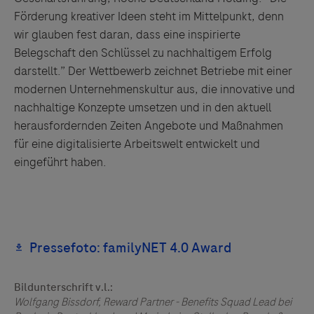
Förderung kreativer Ideen steht im Mittelpunkt, denn
Links zu Websites Dritter werden im Sinne des
wir glauben fest daran, dass eine inspirierte
Servicegedankens angeboten. Der Herausgeber äußert
Belegschaft den Schlüssel zu nachhaltigem Erfolg
keine Meinung über den Inhalt von Websites Dritter und
darstellt.” Der Wettbewerb zeichnet Betriebe mit einer
lehnt ausdrücklich jegliche Verantwortung für
modernen Unternehmenskultur aus, die innovative und
Drittinformationen und deren Verwendung ab.
nachhaltige Konzepte umsetzen und in den aktuell
herausfordernden Zeiten Angebote und Maßnahmen
für eine digitalisierte Arbeitswelt entwickelt und
eingeführt haben.
Bildunterschrift v.l.:
Wolfgang Bissdorf, Reward Partner - Benefits Squad Lead bei