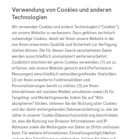
Verwendung von Cookies und anderen
Technologien
Wir verwenden Cookies und andere Technologien (“Cookies”),
Unternehmen
um unsere Website zu verbessern. Dazu gehören technisch
notwendige Cookies, damit wir Ihnen unsere Website in der
Innovation
von Ihnen erwarteten Qualität und Sicherheit zur Verfügung
stellen können. Die für diesen Zweck verarbeiteten Daten
Übersicht
Patienteninformati
werden ausschließlich anonymisiert weiterverarbeitet.
Übersicht
Arzneimittel
Zusätzlich möchten wir gerne Cookies verwenden, (1) um zu
Wer wir sind
erfahren, wie unsere Website genutzt wird (Performance-
Übersicht
Diagnostik
Messungen) einschließlich seitenübergreifender Statistiken,
Forschung
Übersicht
(2) um Ihnen erweiterte Funktionalitäten und
Was uns antreibt
Unser Service für Pat
Personalisierungen bereit zu stellen, (3) um Ihnen
Personalisierte Mediz
Interaktionen mit sozialen Medien anzubieten sowie (4) für
Kontakt
Arzneimittel A-Z
Unsere Standorte
Targeting- und Marketingzwecke. Indem Sie auf "Alle
Informationen zu Kra
Presse
akzeptieren" klicken, stimmen Sie der Nutzung aller Cookies
Digitalisierung
und der damit einhergehenden Datenverarbeitung zu, wie sie
Roche Pipeline
Roche Stories
Karriere
näher in unserer Cookie-/Datenschutzerklärung beschrieben
Diagnostik ist Vorsor
Blog Zukunftslabor
ist, was die Nutzung von Browser-Informationen und IP-
Roche Fachportal
Events
Adressen sowie die Weitergabe von Daten an Dritte umfassen
Klinische Studien
kann. Für weitere Informationen, Einstellungsmöglichkeiten