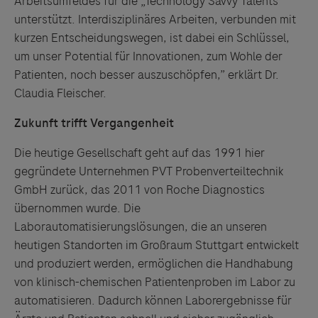
Arbeitsumfeldes für die „Technology Savvy Talents“
unterstützt. Interdisziplinäres Arbeiten, verbunden mit
kurzen Entscheidungswegen, ist dabei ein Schlüssel,
um unser Potential für Innovationen, zum Wohle der
Patienten, noch besser auszuschöpfen,” erklärt Dr.
Claudia Fleischer.
Zukunft trifft Vergangenheit
Die heutige Gesellschaft geht auf das 1991 hier
gegründete Unternehmen PVT Probenverteiltechnik
GmbH zurück, das 2011 von Roche Diagnostics
übernommen wurde. Die
Links zu Websites Dritter werden im Sinne des
Laborautomatisierungslösungen, die an unseren
Servicegedankens angeboten. Der Herausgeber äußert
heutigen Standorten im Großraum Stuttgart entwickelt
keine Meinung über den Inhalt von Websites Dritter und
und produziert werden, ermöglichen die Handhabung
lehnt ausdrücklich jegliche Verantwortung für
von klinisch-chemischen Patientenproben im Labor zu
Drittinformationen und deren Verwendung ab.
automatisieren. Dadurch können Laborergebnisse für