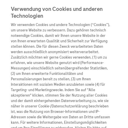
Verwendung von Cookies und anderen
Technologien
Wir verwenden Cookies und andere Technologien (“Cookies”),
Unternehmen
um unsere Website zu verbessern. Dazu gehören technisch
notwendige Cookies, damit wir Ihnen unsere Website in der
Innovation
von Ihnen erwarteten Qualität und Sicherheit zur Verfügung
stellen können. Die für diesen Zweck verarbeiteten Daten
Übersicht
Patienteninformati
werden ausschließlich anonymisiert weiterverarbeitet.
Übersicht
Arzneimittel
Zusätzlich möchten wir gerne Cookies verwenden, (1) um zu
Wer wir sind
erfahren, wie unsere Website genutzt wird (Performance-
Übersicht
Diagnostik
Messungen) einschließlich seitenübergreifender Statistiken,
Forschung
Übersicht
(2) um Ihnen erweiterte Funktionalitäten und
Was uns antreibt
Unser Service für Pat
Personalisierungen bereit zu stellen, (3) um Ihnen
Personalisierte Mediz
Interaktionen mit sozialen Medien anzubieten sowie (4) für
Kontakt
Arzneimittel A-Z
Unsere Standorte
Targeting- und Marketingzwecke. Indem Sie auf "Alle
Informationen zu Kra
Presse
akzeptieren" klicken, stimmen Sie der Nutzung aller Cookies
Digitalisierung
und der damit einhergehenden Datenverarbeitung zu, wie sie
Roche Pipeline
Roche Stories
Karriere
näher in unserer Cookie-/Datenschutzerklärung beschrieben
Diagnostik ist Vorsor
Blog Zukunftslabor
ist, was die Nutzung von Browser-Informationen und IP-
Mannheim, 14. Januar 2025
Roche Fachportal
Events
Adressen sowie die Weitergabe von Daten an Dritte umfassen
Klinische Studien
kann. Für weitere Informationen, Einstellungsmöglichkeiten