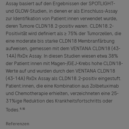
Assay basiert auf den Ergebnissen der SPOTLIGHT-
und GLOW-Studien, in denen er als Einschluss-Assay
zur Identifikation von Patient:innen verwendet wurde,
deren Tumore CLDN18.2-positiv waren. CLDN18.2-
Positivität wird definiert als ≥ 75% der Tumorzellen, die
eine moderate bis starke CLDN18 Membranfärbung
aufweisen, gemessen mit dem VENTANA CLDN18 (43-
14A) RxDx Assay. In diesen Studien wiesen etwa 38%
der Patient:innen mit Magen-/GEJ-Krebs hohe CLDN18-
Werte auf und wurden durch den VENTANA CLDN18
Links zu Websites Dritter werden im Sinne des
(43-14A) RxDx Assay als CLDN18.2-positiv eingestuft.
Servicegedankens angeboten. Der Herausgeber äußert
Patient:innen, die eine Kombination aus Zolbetuximab
keine Meinung über den Inhalt von Websites Dritter und
und Chemotherapie erhielten, verzeichneten eine 25-
lehnt ausdrücklich jegliche Verantwortung für
31%ige Reduktion des Krankheitsfortschritts oder
Drittinformationen und deren Verwendung ab.
,
Todes.⁹
¹⁰
Referenzen