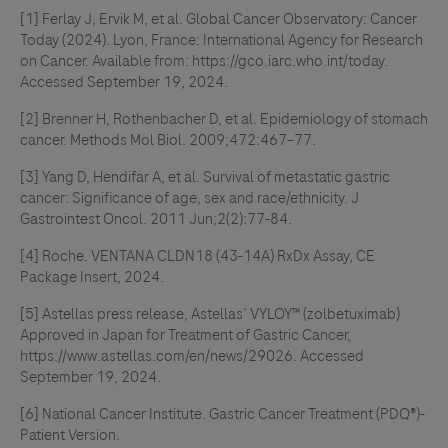
[1] Ferlay J, Ervik M, et al. Global Cancer Observatory: Cancer
Today (2024). Lyon, France: International Agency for Research
on Cancer. Available from: https://gco.iarc.who.int/today.
Accessed September 19, 2024.
[2] Brenner H, Rothenbacher D, et al. Epidemiology of stomach
cancer. Methods Mol Biol. 2009;472:467–77.
[3] Yang D, Hendifar A, et al. Survival of metastatic gastric
cancer: Significance of age, sex and race/ethnicity. J
Gastrointest Oncol. 2011 Jun;2(2):77-84.
[4] Roche. VENTANA CLDN18 (43-14A) RxDx Assay, CE
Package Insert, 2024.
[5] Astellas press release, Astellas’ VYLOY™ (zolbetuximab)
Approved in Japan for Treatment of Gastric Cancer,
https://www.astellas.com/en/news/29026. Accessed
September 19, 2024.
[6] National Cancer Institute. Gastric Cancer Treatment (PDQ®)-
Patient Version.