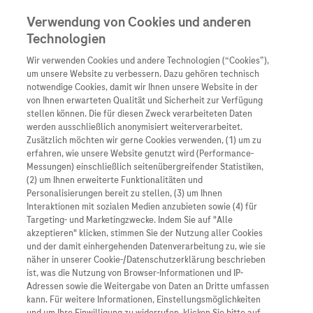
Verwendung von Cookies und anderen
Technologien
Wir verwenden Cookies und andere Technologien (“Cookies”),
Unternehmen
um unsere Website zu verbessern. Dazu gehören technisch
notwendige Cookies, damit wir Ihnen unsere Website in der
Innovation
von Ihnen erwarteten Qualität und Sicherheit zur Verfügung
stellen können. Die für diesen Zweck verarbeiteten Daten
Übersicht
Patienteninformati
werden ausschließlich anonymisiert weiterverarbeitet.
Übersicht
Arzneimittel
Zusätzlich möchten wir gerne Cookies verwenden, (1) um zu
Wer wir sind
erfahren, wie unsere Website genutzt wird (Performance-
Übersicht
Diagnostik
Messungen) einschließlich seitenübergreifender Statistiken,
Forschung
Übersicht
(2) um Ihnen erweiterte Funktionalitäten und
Was uns antreibt
Unser Service für Pat
Personalisierungen bereit zu stellen, (3) um Ihnen
Personalisierte Mediz
Interaktionen mit sozialen Medien anzubieten sowie (4) für
Kontakt
Arzneimittel A-Z
Unsere Standorte
Targeting- und Marketingzwecke. Indem Sie auf "Alle
Informationen zu Kra
Presse
akzeptieren" klicken, stimmen Sie der Nutzung aller Cookies
Digitalisierung
und der damit einhergehenden Datenverarbeitung zu, wie sie
Roche Pipeline
Roche Stories
Karriere
näher in unserer Cookie-/Datenschutzerklärung beschrieben
Diagnostik ist Vorsor
Blog Zukunftslabor
ist, was die Nutzung von Browser-Informationen und IP-
Roche Fachportal
Events
Adressen sowie die Weitergabe von Daten an Dritte umfassen
Klinische Studien
Infektionen mit dem Hepatitis-E-Virus (HEV)
kann. Für weitere Informationen, Einstellungsmöglichkeiten