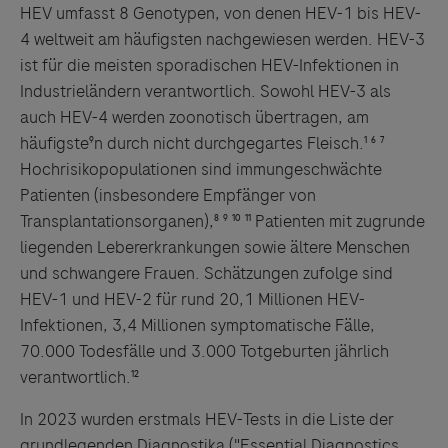
HEV umfasst 8 Genotypen, von denen HEV-1 bis HEV-
4 weltweit am häufigsten nachgewiesen werden. HEV-3
ist für die meisten sporadischen HEV-Infektionen in
Industrieländern verantwortlich. Sowohl HEV-3 als
auch HEV-4 werden zoonotisch übertragen, am
häufigste⁹n durch nicht durchgegartes Fleisch.¹ ⁶ ⁷
Hochrisikopopulationen sind immungeschwächte
Patienten (insbesondere Empfänger von
Transplantationsorganen),⁸ ⁹ ¹⁰ ¹¹ Patienten mit zugrunde
liegenden Lebererkrankungen sowie ältere Menschen
und schwangere Frauen. Schätzungen zufolge sind
HEV-1 und HEV-2 für rund 20,1 Millionen HEV-
Infektionen, 3,4 Millionen symptomatische Fälle,
70.000 Todesfälle und 3.000 Totgeburten jährlich
verantwortlich.¹²
In 2023 wurden erstmals HEV-Tests in die Liste der
grundlegenden Diagnostika ("Essential Diagnostics