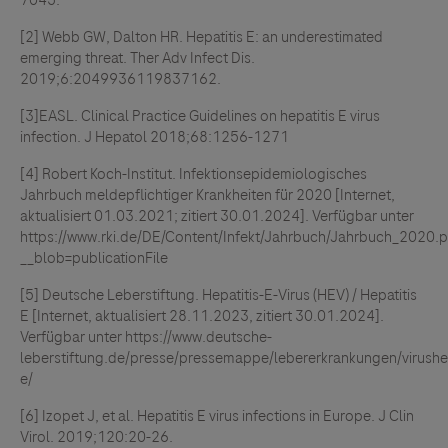
7045.
[2] Webb GW, Dalton HR. Hepatitis E: an underestimated
emerging threat. Ther Adv Infect Dis.
2019;6:2049936119837162.
[3]EASL. Clinical Practice Guidelines on hepatitis E virus
infection. J Hepatol 2018;68:1256-1271
[4] Robert Koch-Institut. Infektionsepidemiologisches
Jahrbuch meldepflichtiger Krankheiten für 2020 [Internet,
aktualisiert 01.03.2021; zitiert 30.01.2024]. Verfügbar unter
https://www.rki.de/DE/Content/Infekt/Jahrbuch/Jahrbuch_2020.p
__blob=publicationFile
[5] Deutsche Leberstiftung. Hepatitis-E-Virus (HEV) / Hepatitis
E [Internet, aktualisiert 28.11.2023, zitiert 30.01.2024].
Verfügbar unter https://www.deutsche-
leberstiftung.de/presse/pressemappe/lebererkrankungen/virushepa
e/
[6] Izopet J, et al. Hepatitis E virus infections in Europe. J Clin
Virol. 2019;120:20-26.