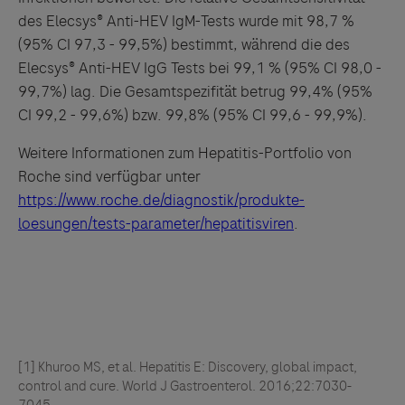
des Elecsys® Anti-HEV IgM-Tests wurde mit 98,7 %
(95% CI 97,3 - 99,5%) bestimmt, während die des
Elecsys® Anti-HEV IgG Tests bei 99,1 % (95% CI 98,0 -
99,7%) lag. Die Gesamtspezifität betrug 99,4% (95%
CI 99,2 - 99,6%) bzw. 99,8% (95% CI 99,6 - 99,9%).
Weitere Informationen zum Hepatitis-Portfolio von
Links zu Websites Dritter werden im Sinne des
Roche sind verfügbar unter
Servicegedankens angeboten. Der Herausgeber äußert
https://www.roche.de/diagnostik/produkte-
keine Meinung über den Inhalt von Websites Dritter und
loesungen/tests-parameter/hepatitisviren
.
lehnt ausdrücklich jegliche Verantwortung für
Drittinformationen und deren Verwendung ab.
[1] Khuroo MS, et al. Hepatitis E: Discovery, global impact,
control and cure. World J Gastroenterol. 2016;22:7030-