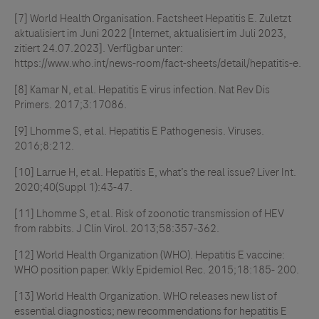
[7] World Health Organisation. Factsheet Hepatitis E. Zuletzt
aktualisiert im Juni 2022 [Internet, aktualisiert im Juli 2023,
zitiert 24.07.2023]. Verfügbar unter:
https://www.who.int/news-room/fact-sheets/detail/hepatitis-e.
[8] Kamar N, et al. Hepatitis E virus infection. Nat Rev Dis
Primers. 2017;3:17086.
[9] Lhomme S, et al. Hepatitis E Pathogenesis. Viruses.
2016;8:212.
[10] Larrue H, et al. Hepatitis E, what’s the real issue? Liver Int.
2020;40(Suppl 1):43-47.
[11] Lhomme S, et al. Risk of zoonotic transmission of HEV
from rabbits. J Clin Virol. 2013;58:357-362.
[12] World Health Organization (WHO). Hepatitis E vaccine:
WHO position paper. Wkly Epidemiol Rec. 2015;18:185- 200.
[13] World Health Organization. WHO releases new list of
essential diagnostics; new recommendations for hepatitis E