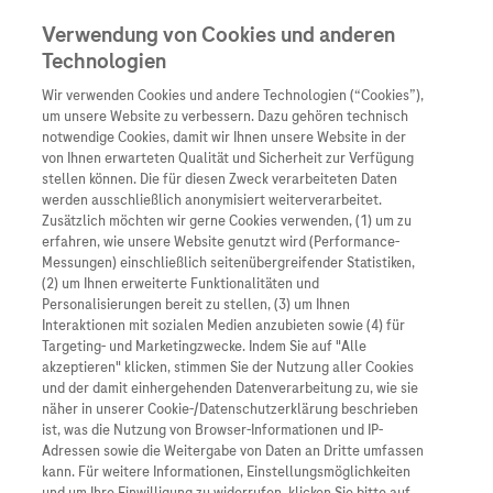
Verwendung von Cookies und anderen
Technologien
Wir verwenden Cookies und andere Technologien (“Cookies”),
Unternehmen
um unsere Website zu verbessern. Dazu gehören technisch
notwendige Cookies, damit wir Ihnen unsere Website in der
Innovation
von Ihnen erwarteten Qualität und Sicherheit zur Verfügung
stellen können. Die für diesen Zweck verarbeiteten Daten
Übersicht
Patienteninformati
werden ausschließlich anonymisiert weiterverarbeitet.
Übersicht
Arzneimittel
Zusätzlich möchten wir gerne Cookies verwenden, (1) um zu
Wer wir sind
erfahren, wie unsere Website genutzt wird (Performance-
Übersicht
Diagnostik
Messungen) einschließlich seitenübergreifender Statistiken,
Forschung
Übersicht
(2) um Ihnen erweiterte Funktionalitäten und
Was uns antreibt
Unser Service für Pat
Personalisierungen bereit zu stellen, (3) um Ihnen
Personalisierte Mediz
Interaktionen mit sozialen Medien anzubieten sowie (4) für
Penzberg, 18. September 2024
Kontakt
Arzneimittel A-Z
Unsere Standorte
Targeting- und Marketingzwecke. Indem Sie auf "Alle
Informationen zu Kra
Presse
akzeptieren" klicken, stimmen Sie der Nutzung aller Cookies
Digitalisierung
Das Boardinghouse verfügt über acht
und der damit einhergehenden Datenverarbeitung zu, wie sie
Roche Pipeline
Roche Stories
Karriere
näher in unserer Cookie-/Datenschutzerklärung beschrieben
Diagnostik ist Vorsor
Wohnungen mit Platz für insgesamt bis zu 16
Blog Zukunftslabor
ist, was die Nutzung von Browser-Informationen und IP-
Personen.
Roche Fachportal
Events
Adressen sowie die Weitergabe von Daten an Dritte umfassen
Klinische Studien
kann. Für weitere Informationen, Einstellungsmöglichkeiten
Roche erweitert gemeinsam mit drei weiteren,