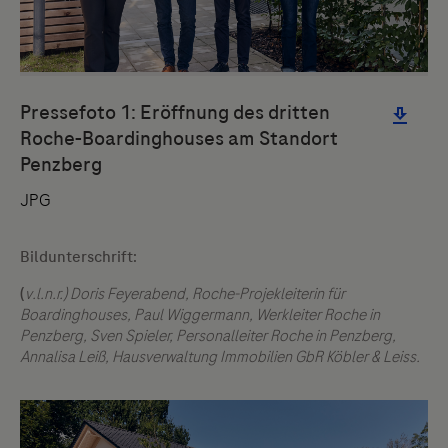
Bildunterschrift:
(
v.l.n.r.) Doris Feyerabend, Roche-Projekleiterin für
Boardinghouses, Paul Wiggermann, Werkleiter Roche in
Penzberg, Sven Spieler, Personalleiter Roche in Penzberg,
Annalisa Leiß, Hausverwaltung Immobilien GbR Köbler & Leiss.
Links zu Websites Dritter werden im Sinne des
Servicegedankens angeboten. Der Herausgeber äußert
keine Meinung über den Inhalt von Websites Dritter und
lehnt ausdrücklich jegliche Verantwortung für