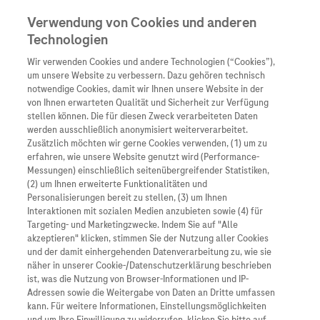
Verwendung von Cookies und anderen
Technologien
Wir verwenden Cookies und andere Technologien (“Cookies”),
Unternehmen
um unsere Website zu verbessern. Dazu gehören technisch
notwendige Cookies, damit wir Ihnen unsere Website in der
Innovation
von Ihnen erwarteten Qualität und Sicherheit zur Verfügung
stellen können. Die für diesen Zweck verarbeiteten Daten
Übersicht
Patienteninformati
werden ausschließlich anonymisiert weiterverarbeitet.
Übersicht
Arzneimittel
Zusätzlich möchten wir gerne Cookies verwenden, (1) um zu
Wer wir sind
erfahren, wie unsere Website genutzt wird (Performance-
Übersicht
Diagnostik
Messungen) einschließlich seitenübergreifender Statistiken,
Forschung
Übersicht
(2) um Ihnen erweiterte Funktionalitäten und
Was uns antreibt
Unser Service für Pat
Personalisierungen bereit zu stellen, (3) um Ihnen
Personalisierte Mediz
Interaktionen mit sozialen Medien anzubieten sowie (4) für
Kontakt
Arzneimittel A-Z
Unsere Standorte
Targeting- und Marketingzwecke. Indem Sie auf "Alle
Informationen zu Kra
Presse
akzeptieren" klicken, stimmen Sie der Nutzung aller Cookies
Digitalisierung
und der damit einhergehenden Datenverarbeitung zu, wie sie
Roche Pipeline
Roche Stories
Karriere
näher in unserer Cookie-/Datenschutzerklärung beschrieben
Diagnostik ist Vorsor
Roche-Konzern investiert 75 Millionen Euro in
Blog Zukunftslabor
ist, was die Nutzung von Browser-Informationen und IP-
neuen Campus am Standort Ludwigsburg. Rund
Roche Fachportal
Events
Adressen sowie die Weitergabe von Daten an Dritte umfassen
Klinische Studien
500 Mitarbeiter:innen entwickeln und
kann. Für weitere Informationen, Einstellungsmöglichkeiten