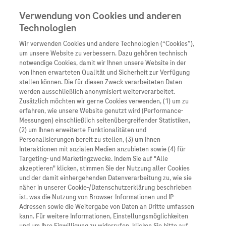
Verwendung von Cookies und anderen
Technologien
Wir verwenden Cookies und andere Technologien (“Cookies”),
Unternehmen
um unsere Website zu verbessern. Dazu gehören technisch
notwendige Cookies, damit wir Ihnen unsere Website in der
Innovation
von Ihnen erwarteten Qualität und Sicherheit zur Verfügung
stellen können. Die für diesen Zweck verarbeiteten Daten
Übersicht
Patienteninformati
werden ausschließlich anonymisiert weiterverarbeitet.
Übersicht
Arzneimittel
Zusätzlich möchten wir gerne Cookies verwenden, (1) um zu
Wer wir sind
erfahren, wie unsere Website genutzt wird (Performance-
Übersicht
Diagnostik
Messungen) einschließlich seitenübergreifender Statistiken,
Forschung
Übersicht
(2) um Ihnen erweiterte Funktionalitäten und
Was uns antreibt
Unser Service für Pat
Personalisierungen bereit zu stellen, (3) um Ihnen
Personalisierte Mediz
Interaktionen mit sozialen Medien anzubieten sowie (4) für
Kontakt
Arzneimittel A-Z
Unsere Standorte
Targeting- und Marketingzwecke. Indem Sie auf "Alle
Informationen zu Kra
Presse
akzeptieren" klicken, stimmen Sie der Nutzung aller Cookies
Digitalisierung
und der damit einhergehenden Datenverarbeitung zu, wie sie
Roche Pipeline
Roche Stories
Karriere
näher in unserer Cookie-/Datenschutzerklärung beschrieben
Diagnostik ist Vorsor
Blog Zukunftslabor
ist, was die Nutzung von Browser-Informationen und IP-
Roche Fachportal
Events
Adressen sowie die Weitergabe von Daten an Dritte umfassen
Klinische Studien
kann. Für weitere Informationen, Einstellungsmöglichkeiten