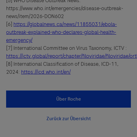
[5] WHO Disease Outbreak News:
https://www.who.int/emergencies/disease-outbreak-
news/item/2026-DON602
[6]
https://globalnews.ca/news/11855031/ebola-
outbreak-explained-who-declares-global-health-
emergency/
[7] International Committee on Virus Taxonomy, ICTV :
https://ictv.global/report/chapter/filoviridae/filoviridae/o
[8] International Classification of Disease, ICD-11,
2024:
https://icd.who.int/en/