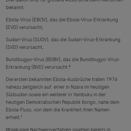
bekannt:
Ebola-Virus (EBOV), das die Ebola-Virus-Erkrankung
(EVD) verursacht,
Links zu Websites Dritter werden im Sinne des
Sudan-Virus (SUDV), das die Sudan-Virus-Erkrankung
Servicegedankens angeboten. Der Herausgeber äußert
(SVD) verursacht,
keine Meinung über den Inhalt von Websites Dritter und
Bundibugyo-Virus (BDBV), das die Bundibugyo-Virus-
lehnt ausdrücklich jegliche Verantwortung für
Erkrankung (BVD) verursacht.⁸
Drittinformationen und deren Verwendung ab.
Die ersten bekannten Ebola-Ausbrüche traten 1976
nahezu zeitgleich auf: einer in Nzara im heutigen
Südsudan sowie ein weiterer in Yambuku in der
heutigen Demokratischen Republik Kongo, nahe dem
Ebola-Fluss, von dem die Krankheit ihren Namen
erhielt.¹
Molekulare Nachweisverfahren spielten bereits in