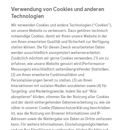
Verwendung von Cookies und anderen
Technologien
Wir verwenden Cookies und andere Technologien (“Cookies”),
Unternehmen
um unsere Website zu verbessern. Dazu gehören technisch
notwendige Cookies, damit wir Ihnen unsere Website in der
Innovation
von Ihnen erwarteten Qualität und Sicherheit zur Verfügung
stellen können. Die für diesen Zweck verarbeiteten Daten
Übersicht
Patienteninformati
werden ausschließlich anonymisiert weiterverarbeitet.
Übersicht
Arzneimittel
Zusätzlich möchten wir gerne Cookies verwenden, (1) um zu
Wer wir sind
erfahren, wie unsere Website genutzt wird (Performance-
Übersicht
Diagnostik
Messungen) einschließlich seitenübergreifender Statistiken,
Forschung
Übersicht
(2) um Ihnen erweiterte Funktionalitäten und
Was uns antreibt
Unser Service für Pat
Personalisierungen bereit zu stellen, (3) um Ihnen
Personalisierte Mediz
Interaktionen mit sozialen Medien anzubieten sowie (4) für
Kontakt
Arzneimittel A-Z
Unsere Standorte
Targeting- und Marketingzwecke. Indem Sie auf "Alle
Informationen zu Kra
Presse
akzeptieren" klicken, stimmen Sie der Nutzung aller Cookies
Digitalisierung
und der damit einhergehenden Datenverarbeitung zu, wie sie
Roche Pipeline
Roche Stories
Karriere
näher in unserer Cookie-/Datenschutzerklärung beschrieben
Diagnostik ist Vorsor
Blog Zukunftslabor
ist, was die Nutzung von Browser-Informationen und IP-
Roche Fachportal
Events
Adressen sowie die Weitergabe von Daten an Dritte umfassen
Klinische Studien
kann. Für weitere Informationen, Einstellungsmöglichkeiten