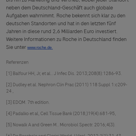
neben dem Deutschland-Geschäft auch globale
Aufgaben wahrnimmt. Roche bekennt sich klar zu den
deutschen Standorten und hat in den letzten fünf
Jahren in diese rund 2,6 Milliarden Euro investiert.
Weitere Informationen zu Roche in Deutschland finden
Sie unter
Referenzen
[1] Balfour HH, Jr, et al.. J Infec Dis. 2013;208(8):1286-93.
[2] Dudley et al. Nephron Clin Prac (2011) 118 Suppl 1:c209-
24 ,
[3] EDQM. 7th edition.
[4] Padalko et al, Cell Tissue Bank (2018;)19(4):681-95,
[5] Nowalk A and Green M.. Microbiol Spectr. 2016;4(3).
[6] De Paschale and Clerici World J Virol. 2012;1(1):31-43,