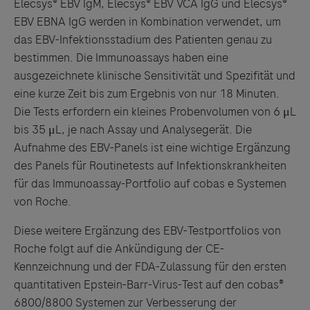
Elecsys® EBV IgM, Elecsys® EBV VCA IgG und Elecsys®
EBV EBNA IgG werden in Kombination verwendet, um
das EBV-Infektionsstadium des Patienten genau zu
bestimmen. Die Immunoassays haben eine
ausgezeichnete klinische Sensitivität und Spezifität und
eine kurze Zeit bis zum Ergebnis von nur 18 Minuten.
Links zu Websites Dritter werden im Sinne des
Die Tests erfordern ein kleines Probenvolumen von 6 μL
Servicegedankens angeboten. Der Herausgeber äußert
bis 35 μL, je nach Assay und Analysegerät. Die
keine Meinung über den Inhalt von Websites Dritter und
Aufnahme des EBV-Panels ist eine wichtige Ergänzung
lehnt ausdrücklich jegliche Verantwortung für
des Panels für Routinetests auf Infektionskrankheiten
Drittinformationen und deren Verwendung ab.
für das Immunoassay-Portfolio auf cobas e Systemen
von Roche.
Diese weitere Ergänzung des EBV-Testportfolios von
Roche folgt auf die Ankündigung der CE-
Kennzeichnung und der FDA-Zulassung für den ersten
quantitativen Epstein-Barr-Virus-Test auf den cobas®
6800/8800 Systemen zur Verbesserung der