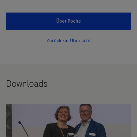
Servicegedankens angeboten. Der Herausgeber äußert
keine Meinung über den Inhalt von Websites Dritter und
lehnt ausdrücklich jegliche Verantwortung für
Drittinformationen und deren Verwendung ab.