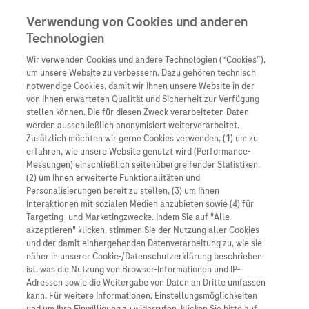
Verwendung von Cookies und anderen
Technologien
Wir verwenden Cookies und andere Technologien (“Cookies”),
Unternehmen
um unsere Website zu verbessern. Dazu gehören technisch
notwendige Cookies, damit wir Ihnen unsere Website in der
Innovation
von Ihnen erwarteten Qualität und Sicherheit zur Verfügung
stellen können. Die für diesen Zweck verarbeiteten Daten
Übersicht
Patienteninformati
werden ausschließlich anonymisiert weiterverarbeitet.
Übersicht
Arzneimittel
Zusätzlich möchten wir gerne Cookies verwenden, (1) um zu
Wer wir sind
erfahren, wie unsere Website genutzt wird (Performance-
Übersicht
Diagnostik
Messungen) einschließlich seitenübergreifender Statistiken,
Forschung
Übersicht
(2) um Ihnen erweiterte Funktionalitäten und
Was uns antreibt
Unser Service für Pat
Personalisierungen bereit zu stellen, (3) um Ihnen
Personalisierte Mediz
Interaktionen mit sozialen Medien anzubieten sowie (4) für
Kontakt
Arzneimittel A-Z
Unsere Standorte
Targeting- und Marketingzwecke. Indem Sie auf "Alle
Informationen zu Kra
Presse
akzeptieren" klicken, stimmen Sie der Nutzung aller Cookies
Digitalisierung
und der damit einhergehenden Datenverarbeitung zu, wie sie
Roche Pipeline
Roche Stories
Karriere
näher in unserer Cookie-/Datenschutzerklärung beschrieben
Diagnostik ist Vorsor
Blog Zukunftslabor
ist, was die Nutzung von Browser-Informationen und IP-
Roche Fachportal
Events
Adressen sowie die Weitergabe von Daten an Dritte umfassen
Klinische Studien
Grenzach-Wyhlen, 16.10.2024
kann. Für weitere Informationen, Einstellungsmöglichkeiten