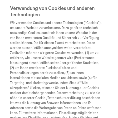
Verwendung von Cookies und anderen
Technologien
Wir verwenden Cookies und andere Technologien (“Cookies”),
Unternehmen
um unsere Website zu verbessern. Dazu gehören technisch
notwendige Cookies, damit wir Ihnen unsere Website in der
Innovation
von Ihnen erwarteten Qualität und Sicherheit zur Verfügung
stellen können. Die für diesen Zweck verarbeiteten Daten
Übersicht
Patienteninformati
werden ausschließlich anonymisiert weiterverarbeitet.
Übersicht
Arzneimittel
Zusätzlich möchten wir gerne Cookies verwenden, (1) um zu
Wer wir sind
erfahren, wie unsere Website genutzt wird (Performance-
Übersicht
Diagnostik
Messungen) einschließlich seitenübergreifender Statistiken,
Forschung
Übersicht
(2) um Ihnen erweiterte Funktionalitäten und
Was uns antreibt
Unser Service für Pat
Personalisierungen bereit zu stellen, (3) um Ihnen
Personalisierte Mediz
Interaktionen mit sozialen Medien anzubieten sowie (4) für
Kontakt
Arzneimittel A-Z
Unsere Standorte
Targeting- und Marketingzwecke. Indem Sie auf "Alle
Informationen zu Kra
Presse
akzeptieren" klicken, stimmen Sie der Nutzung aller Cookies
Digitalisierung
und der damit einhergehenden Datenverarbeitung zu, wie sie
Roche Pipeline
Roche Stories
Karriere
näher in unserer Cookie-/Datenschutzerklärung beschrieben
Diagnostik ist Vorsor
Blog Zukunftslabor
ist, was die Nutzung von Browser-Informationen und IP-
Roche Fachportal
Events
Adressen sowie die Weitergabe von Daten an Dritte umfassen
Klinische Studien
kann. Für weitere Informationen, Einstellungsmöglichkeiten