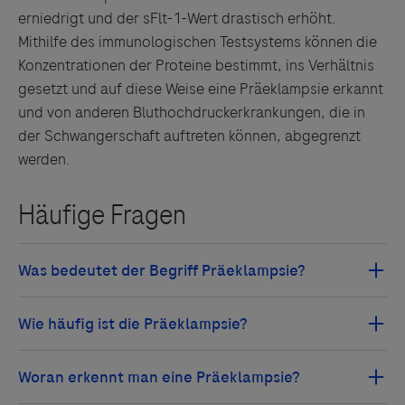
erniedrigt und der sFlt-1-Wert drastisch erhöht.
Mithilfe des immunologischen Testsystems können die
Konzentrationen der Proteine bestimmt, ins Verhältnis
gesetzt und auf diese Weise eine Präeklampsie erkannt
und von anderen Bluthochdruckerkrankungen, die in
der Schwangerschaft auftreten können, abgegrenzt
Links zu Websites Dritter werden im Sinne des
werden.
Servicegedankens angeboten. Der Herausgeber äußert
keine Meinung über den Inhalt von Websites Dritter und
lehnt ausdrücklich jegliche Verantwortung für
Drittinformationen und deren Verwendung ab.
Im Wortsinn bedeutet der medizinische Begriff
Präeklampsie „vor dem Krampf“ (prä = vor; Eklampsie =
4
Krampf).
Die Begriffe Gestose, Schwangerschafts-
Weltweit sind etwa 2-8 % aller Schwangeren