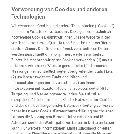
Verwendung von Cookies und anderen
Technologien
Wir verwenden Cookies und andere Technologien (“Cookies”),
Unternehmen
um unsere Website zu verbessern. Dazu gehören technisch
notwendige Cookies, damit wir Ihnen unsere Website in der
Innovation
von Ihnen erwarteten Qualität und Sicherheit zur Verfügung
stellen können. Die für diesen Zweck verarbeiteten Daten
Übersicht
Patienteninformati
werden ausschließlich anonymisiert weiterverarbeitet.
Übersicht
Arzneimittel
Zusätzlich möchten wir gerne Cookies verwenden, (1) um zu
Wer wir sind
erfahren, wie unsere Website genutzt wird (Performance-
Übersicht
Diagnostik
Messungen) einschließlich seitenübergreifender Statistiken,
Forschung
Übersicht
(2) um Ihnen erweiterte Funktionalitäten und
Was uns antreibt
Unser Service für Pat
Personalisierungen bereit zu stellen, (3) um Ihnen
Personalisierte Mediz
Interaktionen mit sozialen Medien anzubieten sowie (4) für
Kontakt
Arzneimittel A-Z
Unsere Standorte
Targeting- und Marketingzwecke. Indem Sie auf "Alle
Informationen zu Kra
Presse
akzeptieren" klicken, stimmen Sie der Nutzung aller Cookies
Digitalisierung
und der damit einhergehenden Datenverarbeitung zu, wie sie
Roche Pipeline
Roche Stories
Karriere
näher in unserer Cookie-/Datenschutzerklärung beschrieben
Diagnostik ist Vorsor
Blog Zukunftslabor
ist, was die Nutzung von Browser-Informationen und IP-
Roche Fachportal
Events
Adressen sowie die Weitergabe von Daten an Dritte umfassen
Bei der Präeklampsie handelt es sich um einen
Klinische Studien
kann. Für weitere Informationen, Einstellungsmöglichkeiten
Bluthochdruck während der Schwangerschaft – eine