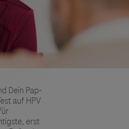
nd Dein Pap-
Test auf HPV
für
igste, erst