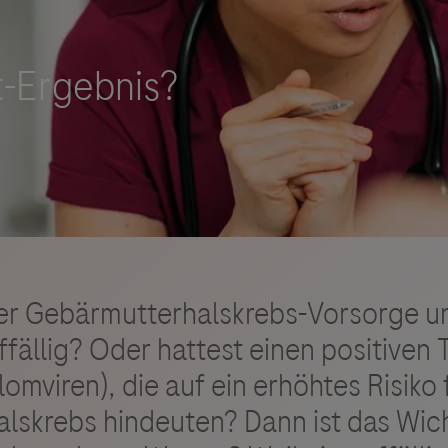
Vigilanz-Training
der Gebärmutterhalskrebs-Vorsorge u
fällig? Oder hattest einen positiven 
omviren), die auf ein erhöhtes Risiko 
skrebs hindeuten? Dann ist das Wicht