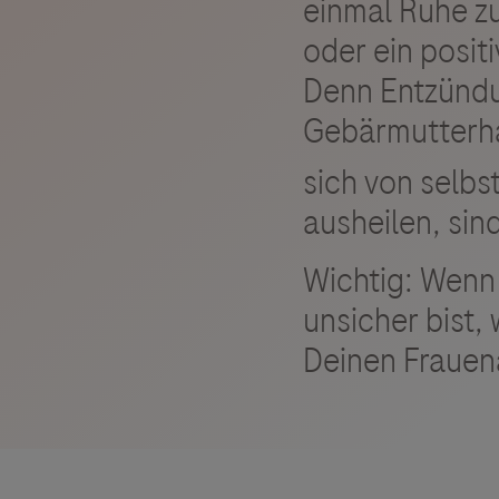
einmal Ruhe z
oder ein posit
Denn Entzünd
Gebärmutterhal
sich von selbs
ausheilen, si
Wichtig: Wenn
unsicher bist,
Deinen Frauen