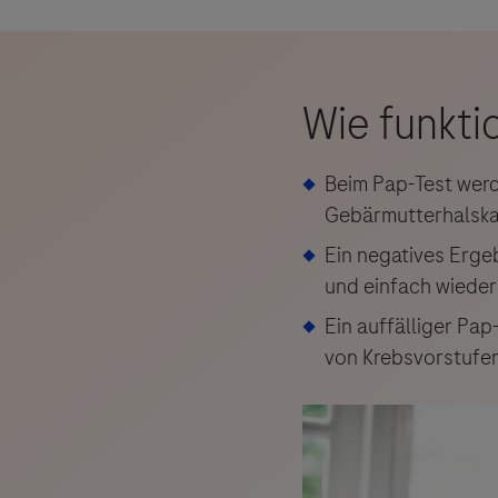
Beim Pap-Test werd
Gebärmutterhalskan
Ein negatives Erge
und einfach wiede
Ein auffälliger Pap
von Krebsvorstufen
Links zu W