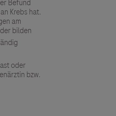
ger Befund
man Krebs hat.
gen am
der bilden
tändig
ast oder
enärztin bzw.