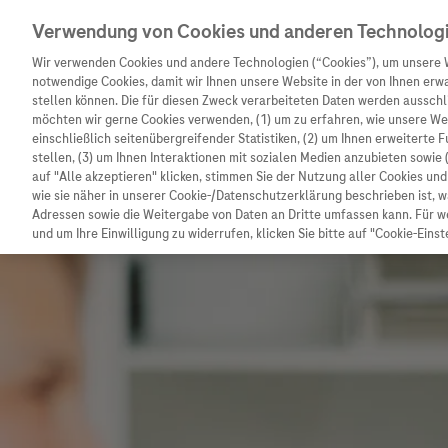
Verwendung von Cookies und anderen Technolog
Wir verwenden Cookies und andere Technologien (“Cookies”), um unsere 
notwendige Cookies, damit wir Ihnen unsere Website in der von Ihnen erw
stellen können. Die für diesen Zweck verarbeiteten Daten werden ausschli
möchten wir gerne Cookies verwenden, (1) um zu erfahren, wie unsere W
Unternehmen
Innovation
Patienteninformation
einschließlich seitenübergreifender Statistiken, (2) um Ihnen erweiterte 
stellen, (3) um Ihnen Interaktionen mit sozialen Medien anzubieten sowie 
auf "Alle akzeptieren" klicken, stimmen Sie der Nutzung aller Cookies u
wie sie näher in unserer Cookie-/Datenschutzerklärung beschrieben ist, 
Adressen sowie die Weitergabe von Daten an Dritte umfassen kann. Für we
und um Ihre Einwilligung zu widerrufen, klicken Sie bitte auf "Cookie-Einst
Unternehmen
Innovation
Patienteninformat
Wer wir sind
Forschung
Unser Service für P
Was uns antreibt
Personalisierte Medizin
Informationen zu K
Unsere Standorte
Digitalisierung
Diagnostik ist Vors