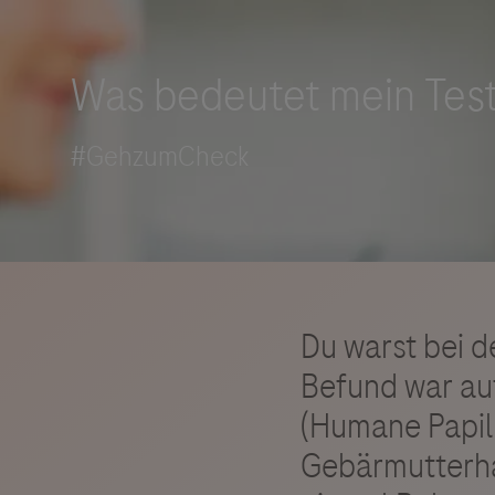
Roche Stories
Blog Zukunftslabor
Klinische Studien
Events
Podcast
Du warst bei 
Befund war auf
(Humane Papill
Gebärmutterhal