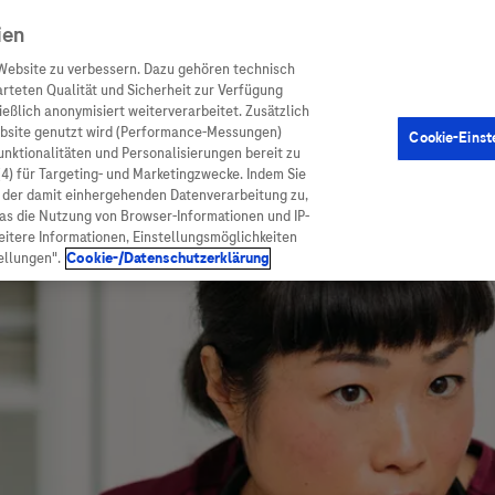
ien
Website zu verbessern. Dazu gehören technisch
arteten Qualität und Sicherheit zur Verfügung
eßlich anonymisiert weiterverarbeitet. Zusätzlich
ebsite genutzt wird (Performance-Messungen)
Cookie-Einst
en
Arzneimittel
Diagnostik
Funktionalitäten und Personalisierungen bereit zu
(4) für Targeting- und Marketingzwecke. Indem Sie
nd der damit einhergehenden Datenverarbeitung zu,
was die Nutzung von Browser-Informationen und IP-
itere Informationen, Einstellungsmöglichkeiten
ellungen".
Cookie-/Datenschutzerklärung
ionen
Arzneimittel
atient:innen
Arzneimittel A-Z
rankheiten
Roche Pipeline
orge
Roche Fachportal