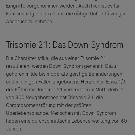
Eingriffe vorgenommen werden. Auch hier ist es für
Familienmitglieder ratsam, die nötige Unterstützung in
Anspruch zu nehmen.
Links zu Websites Dritter werden im Sinne des
Servicegedankens angeboten. Der Herausgeber äußert
keine Meinung über den Inhalt von Websites Dritter und
Die Charakteristika, die aus einer Trisomie 21
lehnt ausdrücklich jegliche Verantwortung für
resultieren, werden Down-Syndrom genannt. Dazu
Drittinformationen und deren Verwendung ab.
gehören milde bis moderate geistige Behinderungen
und in einigen Fällen angeborene Herzfehler. Etwa 1/3
der Föten mit Trisomie 21 versterben im Mutterleib. 1
von 800 Neugeborenen hat Trisomie 21, die
Chromosomenstörung mit der größten
Überlebenschance. Menschen mit Down-Syndrom
haben eine durchschnittliche Lebenserwartung von 60
Jahren.