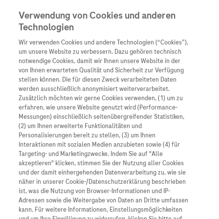
Verwendung von Cookies und anderen
Technologien
Wir verwenden Cookies und andere Technologien (“Cookies”),
Unternehmen
um unsere Website zu verbessern. Dazu gehören technisch
notwendige Cookies, damit wir Ihnen unsere Website in der
Innovation
von Ihnen erwarteten Qualität und Sicherheit zur Verfügung
stellen können. Die für diesen Zweck verarbeiteten Daten
Übersicht
Patienteninformati
werden ausschließlich anonymisiert weiterverarbeitet.
Übersicht
Arzneimittel
Zusätzlich möchten wir gerne Cookies verwenden, (1) um zu
Wer wir sind
erfahren, wie unsere Website genutzt wird (Performance-
Übersicht
Diagnostik
Messungen) einschließlich seitenübergreifender Statistiken,
Forschung
Übersicht
(2) um Ihnen erweiterte Funktionalitäten und
Was uns antreibt
Unser Service für Pat
Personalisierungen bereit zu stellen, (3) um Ihnen
Personalisierte Mediz
Interaktionen mit sozialen Medien anzubieten sowie (4) für
Kontakt
Arzneimittel A-Z
Unsere Standorte
Targeting- und Marketingzwecke. Indem Sie auf "Alle
Informationen zu Kra
Presse
akzeptieren" klicken, stimmen Sie der Nutzung aller Cookies
Digitalisierung
und der damit einhergehenden Datenverarbeitung zu, wie sie
Roche Pipeline
Roche Stories
Karriere
näher in unserer Cookie-/Datenschutzerklärung beschrieben
Diagnostik ist Vorsor
Blog Zukunftslabor
ist, was die Nutzung von Browser-Informationen und IP-
Roche Fachportal
Events
Adressen sowie die Weitergabe von Daten an Dritte umfassen
Klinische Studien
Bei Menschen, die von einer sogenannten Trisomie
kann. Für weitere Informationen, Einstellungsmöglichkeiten